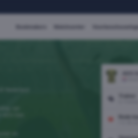
Bookmakers
Matchcenter
Voorbeschouwing
ADO D
Nede
it Nederland
Trainer
G. Franke
ding van
mt ADO Den
Rode ka
7 in 38 we
lair en
Gewon