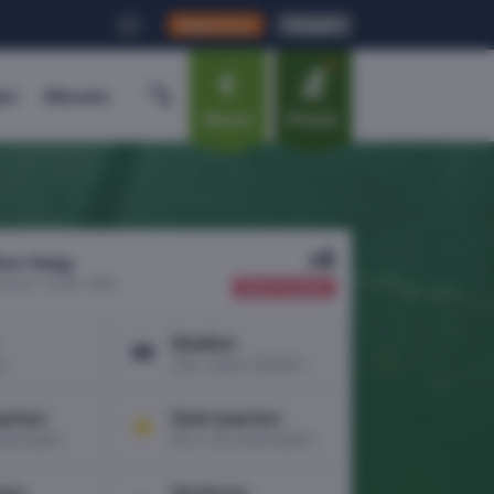
Registreren
Inloggen
|
en
Nieuws
Bonus
Promo
4
#
en Haag
rland
· sinds 1905
EERSTE DIVISIE
Stadion
n
Cars Jeans Stadion
arten
Gele kaarten
dstrijden
66 in 38 wedstrijden
nen
Verloren