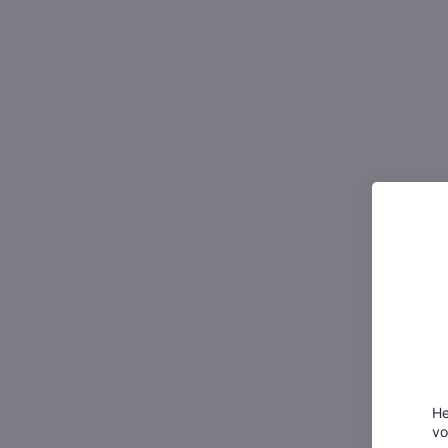
He
vo