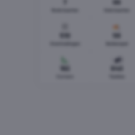
7
66
Rode kaarten
Gele kaarten
510
56
Overtredingen
Buitenspel
192
640
Corners
Tackles