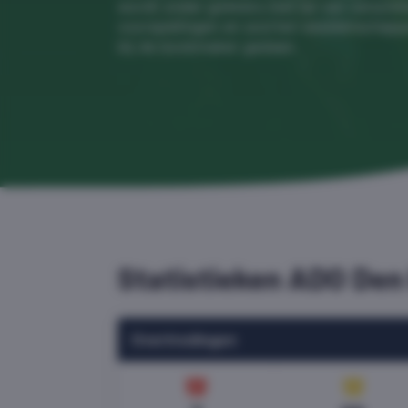
wordt onder gokkers met tal van verschil
voorspellingen en soorten weddenschapp
bij de bookmaker gedaan.
Statistieken ADO Den
Overtredingen