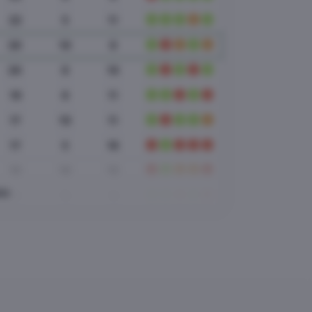
22
5
11
W
W
W
G
W
20
10
8
W
V
G
W
G
20
8
10
W
V
W
V
W
19
8
11
W
W
V
W
V
17
10
11
W
V
W
W
G
17
5
16
V
W
V
V
V
15
10
13
V
W
G
G
V
ms
14
10
14
W
W
G
W
V