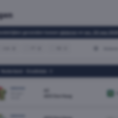
agen
edstrijden gevonden tussen
gisteren
en
wo. 30 sep 202
Gistere
Live
FT
NS
0
0
7
Nederland - Eredivisie
7
EREDIVISIE
AZ
1
Morgen
ADO Den Haag
19:00
EREDIVISIE