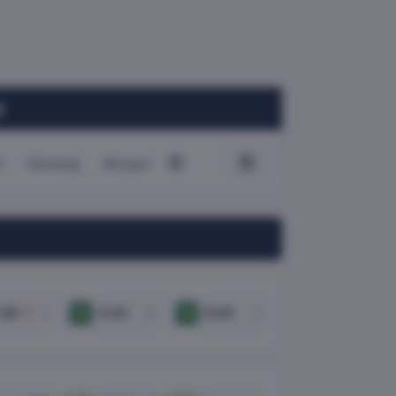
6
n
Vandaag
Morgen
.48
4.20
6.00
1
X
2