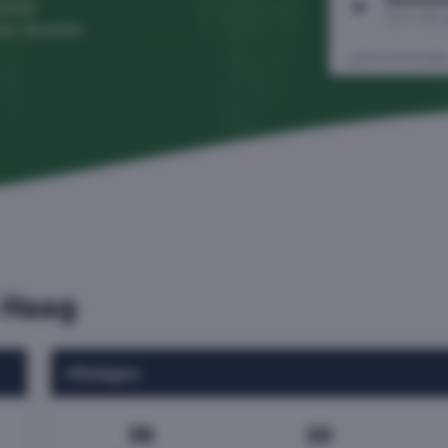
lende
20 in 38 
en fanatiek
LAATSTE UITSLAGE
 Haag
Uitslagen
38
20