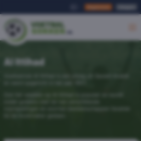
Registreren
Inloggen
|
Al Ittihad
Voetbalclub Al Ittihad is een ploeg uit Saoedi-Arabië
en werd opgericht in het jaar 1927.
Ook het wedden op Al Ittihad is populair en wordt
onder gokkers met tal van verschillende
voorspellingen en soorten weddenschappen fanatiek
bij de bookmaker gedaan.