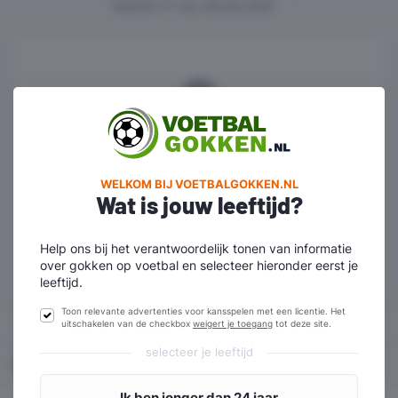
gisteren
en
wo. 30 sep 2026
We hebben geen wedstrijden
kunnen vinden die aan je filters
WELKOM BIJ VOETBALGOKKEN.NL
voldoen.
Wat is jouw leeftijd?
Reset filters
Help ons bij het verantwoordelijk tonen van informatie
over gokken op voetbal en selecteer hieronder eerst je
leeftijd.
Toon relevante advertenties voor kansspelen met een licentie. Het
uitschakelen van de checkbox
weigert je toegang
tot deze site.
selecteer je leeftijd
Home
Al Ittihad