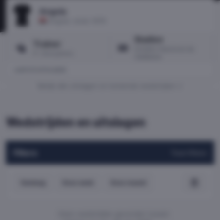
Angola
Angola
· sinds 1979
Stadion
Trainer
Estádio Nacional de
P. Gonçalves
OMBAKA
LAATSTE UITSLAGEN
Bekijk alle uitslagen en komende wedstrijden
Wedstrijden en uitslagen
Filters
Toon filters
Vandaag
Deze week
Deze maand
Geen wedstrijden gevonden tussen