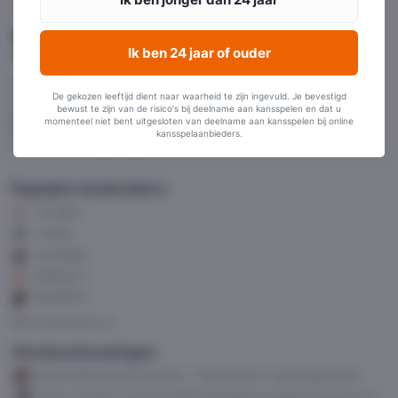
Voetbalwedden bij de beste en meest betrouwbare bookmakers
De gekozen leeftijd dient naar waarheid te zijn ingevuld. Je bevestigd
van Nederland. Alle goksites getoond op VoetbalGokken zijn
bewust te zijn van de risico's bij deelname aan kansspelen en dat u
uitvoerig getest en hebben een officiële Nederlandse licentie.
momenteel niet bent uitgesloten van deelname aan kansspelen bij online
Door te vergelijken via ons speel je dus altijd beschermt bij een
kansspelaanbieders.
voor Nederland goedgekeurde online bookmaker!
Populaire bookmakers
TonyBet
Unibet
LeoVegas
888sport
BetMGM
Alle bookmakers
Voorbeschouwingen
Rotterdamse derby Sparta - Feyenoord in openingsronde
Eredivisie
N.E.C. hoopt in eerste UEFA Champions League avontuur te