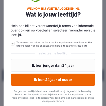
30-45
17% (9 doelpunten)
WELKOM BIJ VOETBALGOKKEN.NL
minuut
Wat is jouw leeftijd?
45-60
14% (7 doelpunten)
Help ons bij het verantwoordelijk tonen van informatie
minuut
over gokken op voetbal en selecteer hieronder eerst je
leeftijd.
60-75
15% (8 doelpunten)
minuut
Toon relevante advertenties voor kansspelen met een licentie. Het
uitschakelen van de checkbox
weigert je toegang
tot deze site.
selecteer je leeftijd
75-90
27% (14 doelpunten)
minuut
Serie A (2023)
Toon alle teams
TEAM
G
W
G
V
LAATSTE 5
De gekozen leeftijd dient naar waarheid te zijn ingevuld. Je bevestigd
1
Palmeiras
38
20
10
8
G
W
W
G
W
bewust te zijn van de risico's bij deelname aan kansspelen en dat u
momenteel niet bent uitgesloten van deelname aan kansspelen bij online
2
Grêmio
38
21
5
12
kansspelaanbieders.
W
W
W
V
V