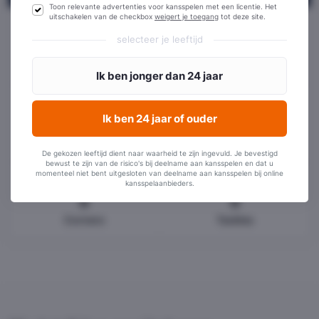
Toon relevante advertenties voor kansspelen met een licentie. Het
uitschakelen van de checkbox
weigert je toegang
tot deze site.
selecteer je leeftijd
0
0
Rode kaarten
Gele kaarten
0
0
Overtredingen
Buitenspel
De gekozen leeftijd dient naar waarheid te zijn ingevuld. Je bevestigd
bewust te zijn van de risico's bij deelname aan kansspelen en dat u
momenteel niet bent uitgesloten van deelname aan kansspelen bij online
kansspelaanbieders.
0
0
Corners
Tackles