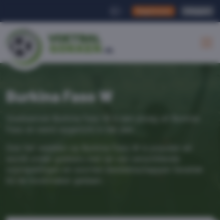
Registreren
Inloggen
|
Burkina Faso W
Voetbalclub Burkina Faso W is een ploeg uit Burkina
Faso en werd opgericht in het jaar .
Ook het wedden op Burkina Faso W is populair en
wordt onder gokkers met tal van verschillende
voorspellingen en soorten weddenschappen fanatiek
bij de bookmaker gedaan.