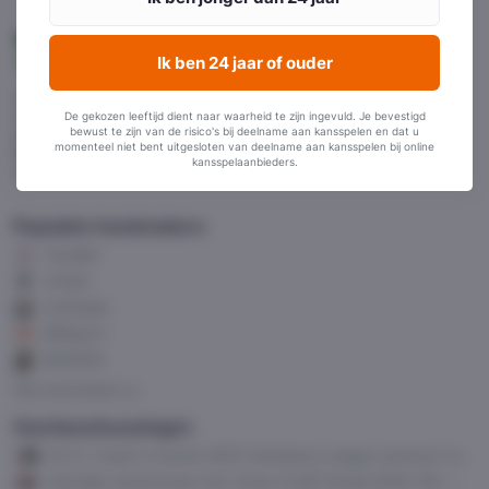
Voetbalwedden bij de beste en meest betrouwbare bookmakers
van Nederland. Alle goksites getoond op VoetbalGokken zijn
De gekozen leeftijd dient naar waarheid te zijn ingevuld. Je bevestigd
bewust te zijn van de risico's bij deelname aan kansspelen en dat u
uitvoerig getest en hebben een officiële Nederlandse licentie.
momenteel niet bent uitgesloten van deelname aan kansspelen bij online
Door te vergelijken via ons speel je dus altijd beschermt bij een
kansspelaanbieders.
voor Nederland goedgekeurde online bookmaker!
Populaire bookmakers
TonyBet
Unibet
LeoVegas
888sport
BetMGM
Alle bookmakers
Voorbeschouwingen
N.E.C. hoopt in eerste UEFA Champions League avontuur te
stunten
Heerlijke seizoenstart met Johan Cruijff Schaal 2026: PSV -