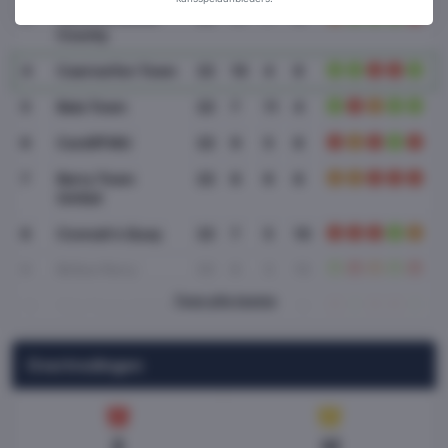
3
Haverfordwest
22
11
7
4
G
W
W
W
V
County
4
Caernarfon Town
22
10
4
8
W
W
V
V
W
5
Bala Town
22
7
11
4
W
V
G
W
W
6
Cardiff MU
22
9
5
8
V
G
V
W
V
7
Barry Town
22
8
6
8
G
G
V
V
V
United
8
Connah's Quay
22
7
5
10
V
V
V
W
G
9
Briton Ferry
22
6
3
13
W
V
G
W
V
Toon alle teams
10
Flint Town United
22
6
2
14
V
W
V
V
W
Overtredingen
2
41