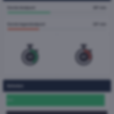
Eerste doelpunt
39ᵉ min
Eerste tegendoelpunt
29ᵉ min
39'
29'
Schoten