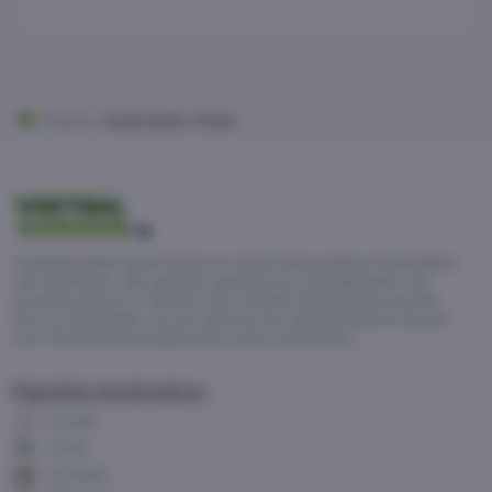
Home
Caernarfon Town
Voetbalwedden bij de beste en meest betrouwbare bookmakers
van Nederland. Alle goksites getoond op VoetbalGokken zijn
uitvoerig getest en hebben een officiële Nederlandse licentie.
Door te vergelijken via ons speel je dus altijd beschermt bij een
voor Nederland goedgekeurde online bookmaker!
Populaire bookmakers
TonyBet
Unibet
LeoVegas