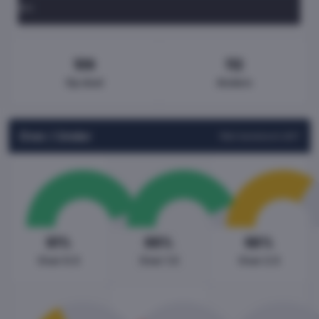
109
112
Op doel
Anders
Over / Under
Wat betekent dit?
91%
86%
68%
Over 0.5
Over 1.5
Over 2.5