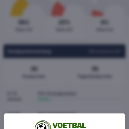
36%
23%
9%
Over 3.5
Over 4.5
Over 5.5
Doelpuntenverloop
Wat betekent dit?
35
35
Doelpunten
Tegendoelpunten
0-15
15% (5 doelpunten)
minuut
15-30
12% (4 doelpunten)
minuut