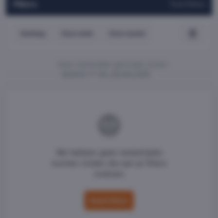
Filters
Toon filters
Vandaag
Deze week
Deze maand
Geen wedstrijden gevonden tussen
gisteren
en
wo. 30 sep 2026
We hebben geen wedstrijden
kunnen vinden die aan je filters
voldoen.
Reset filters