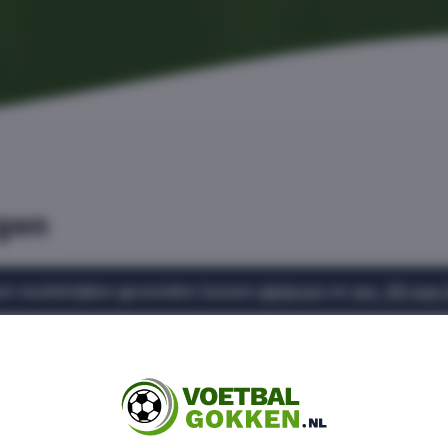
agen
en wedstrijden gevonden tussen
gisteren
en
wo. 30 sep
Gistere
Live
FT
NS
0
0
0