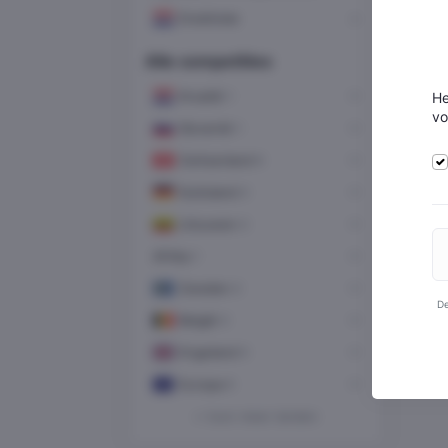
Eredivisie
Alle competities
Kroatië
He
1
vo
Slovenië
1
Zwitserland
6
Duitsland
3
Litouwen
2
Afrika
1
Zweden
2
De
België
3
Engeland
5
Europa
5
+ toon meer landen