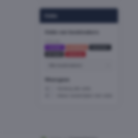
Odds
Odds van bookmakers
POPULAIR
TONYBET
LEOVEGAS
888SPORT
BETMGM
JACKS.NL
Alle bookmakers
Weergave
Verberg alle odds
Alleen wedstrijden met odds