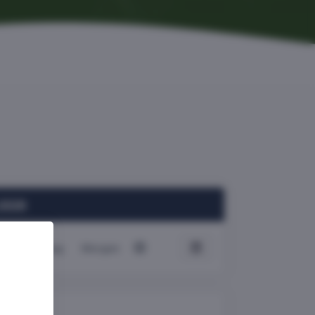
 2026
n
Vandaag
Morgen