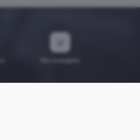
rs
Win strategieën
ingen
Handige links
in eerste UEFA
Kennisbank
ague avontuur te
Speel bewust
zoenstart met Johan
l 2026: PSV - AZ
Veelgestelde vragen