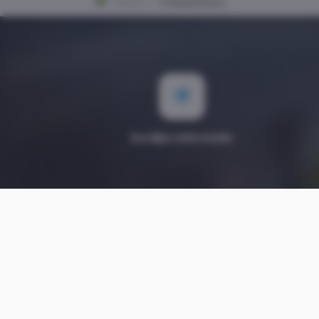
Home
Campobasso
Eerlijke informatie
Voetbalwedden bij de beste en meest
betrouwbare bookmakers van
Nederland. Alle goksites getoond op
VoetbalGokken zijn uitvoerig getest en