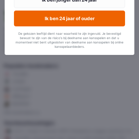
Voetbalwedden bij de beste en meest betrouwbare bookmakers
De gekozen leeftijd dient naar waarheid te zijn ingevuld. Je bevestigd
van Nederland. Alle goksites getoond op VoetbalGokken zijn
bewust te zijn van de risico's bij deelname aan kansspelen en dat u
uitvoerig getest en hebben een officiële Nederlandse licentie.
momenteel niet bent uitgesloten van deelname aan kansspelen bij online
Door te vergelijken via ons speel je dus altijd beschermt bij een
kansspelaanbieders.
voor Nederland goedgekeurde online bookmaker!
Populaire bookmakers
TonyBet
Unibet
LeoVegas
888sport
BetMGM
Alle bookmakers
Voorbeschouwingen
N.E.C. hoopt in eerste UEFA Champions League avontuur te
stunten
Heerlijke seizoenstart met Johan Cruijff Schaal 2026: PSV -