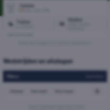
Catania
Italië
· sinds 1908
Stadion
Trainer
Stadio Angelo
D. Toscano
Massimino
LAATSTE UITSLAGEN
Bekijk alle uitslagen en komende wedstrijden
Wedstrijden en uitslagen
Filters
Toon filters
Vandaag
Deze week
Deze maand
Geen wedstrijden gevonden tussen