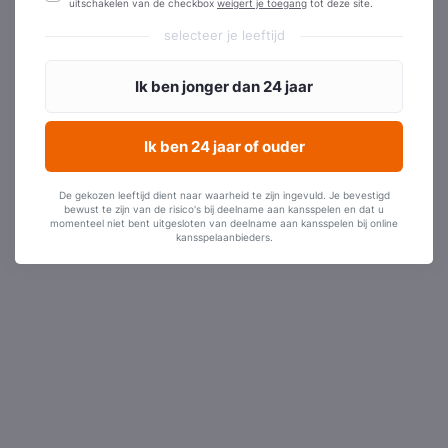
uitschakelen van de checkbox
weigert je toegang
tot deze site.
selecteer je leeftijd
De gekozen leeftijd dient naar waarheid te zijn ingevuld. Je bevestigd
bewust te zijn van de risico's bij deelname aan kansspelen en dat u
momenteel niet bent uitgesloten van deelname aan kansspelen bij online
kansspelaanbieders.