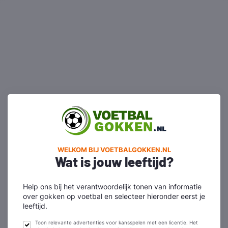
WELKOM BIJ VOETBALGOKKEN.NL
Wat is jouw leeftijd?
Help ons bij het verantwoordelijk tonen van informatie
over gokken op voetbal en selecteer hieronder eerst je
leeftijd.
Toon relevante advertenties voor kansspelen met een licentie. Het