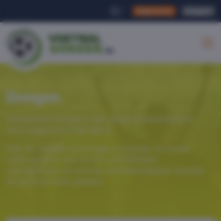
Registreren
Inloggen
|
Dongen
Voetbalclub Dongen is een ploeg uit Nederland en
werd opgericht in het jaar 0.
Ook het wedden op Dongen is populair en wordt
onder gokkers met tal van verschillende
voorspellingen en soorten weddenschappen fanatiek
bij de bookmaker gedaan.