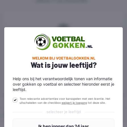
gisteren
en
wo. 30 sep 2026
We hebben geen wedstrijden
kunnen vinden die aan je filters
voldoen.
WELKOM BIJ VOETBALGOKKEN.NL
Wat is jouw leeftijd?
Reset filters
Help ons bij het verantwoordelijk tonen van informatie
over gokken op voetbal en selecteer hieronder eerst je
leeftijd.
Toon relevante advertenties voor kansspelen met een licentie. Het
uitschakelen van de checkbox
weigert je toegang
tot deze site.
selecteer je leeftijd
Home
Dongen