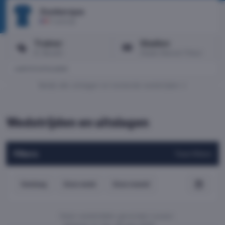
Dunkerque
Frankrijk
Trainer
Stadion
R. Revelli
Stade Marcel-Tribut
LAATSTE UITSLAGEN
Bekijk alle uitslagen en komende wedstrijden
Wedstrijden en uitslagen
Filters
Toon filters
Vandaag
Deze week
Deze maand
Geen wedstrijden gevonden tussen