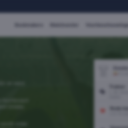
Bookmakers
Matchcenter
Voorbeschouwing
Emele
Ecua
dor en werd
Trainer
L. de Jesú
Zuleta
an hoofdcoach
eemt Emelec
Rode ka
2 in 15 we
 wordt onder
Gewon