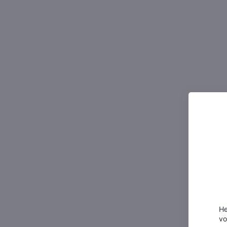
He
vo