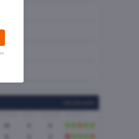
o's
Toon alle teams
EWONNEN
GELIJK
VERLOREN
LAATSTE 5
10
5
0
W
W
G
W
W
9
4
2
V
W
W
W
G