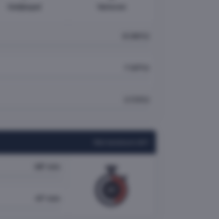
Gelijkspel
Verloren
6 (40%)
7 (47%)
2 (13%)
Wat betekent dit?
48ᵉ min
41'
41ᵉ min