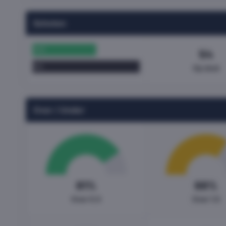
Schoten
54
Op doel
Over / Under
81%
68%
Over 0.5
Over 1.5