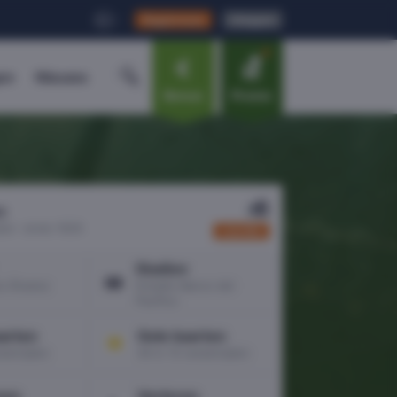
Registreren
Inloggen
|
en
Nieuws
Bonus
Promo
6
#
c
dor
· sinds 1929
LIGA PRO
Stadion
s Álvarez
Estadio Banco del
Pacífico
arten
Gele kaarten
dstrijden
44 in 15 wedstrijden
nen
Verloren