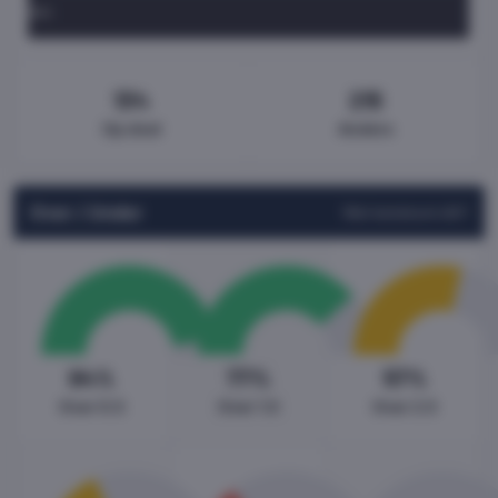
134
215
Op doel
Anders
Over / Under
Wat betekent dit?
94%
77%
57%
Over 0.5
Over 1.5
Over 2.5