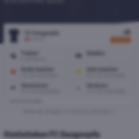
bij de bookmaker gedaan.
4
#
FC Daugavpils
Letland
VIRSLIGA
Trainer
Stadion
K. Kurbatovs
-
Rode kaarten
Gele kaarten
3 in 35 wedstrijden
81 in 35 wedstrijden
Gewonnen
Verloren
13 in 35 wedstrijden
13 in 35 wedstrijden
LAATSTE UITSLAGEN
Bekijk alle uitslagen en komende wedstrijden
Statistieken FC Daugavpils