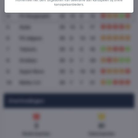
momenteel niet bent uitgesloten van deelname aan kansspelen bij online
3
Liepāja
kansspelaanbieders.
35
18
7
10
W
G
W
V
G
4
FC Daugavpils
35
13
9
13
V
G
G
W
V
5
Auda
35
13
5
17
V
V
V
V
G
6
FS Jelgava
35
8
13
14
G
G
G
G
G
7
Tukums
35
9
8
18
W
G
V
V
W
8
Grobiņa
35
8
7
20
G
V
G
W
W
9
Super Nova
35
5
14
16
V
G
G
G
V
10
Metta / LU
35
7
7
21
G
W
V
V
V
Overtredingen
3
81
Rode kaarten
Gele kaarten