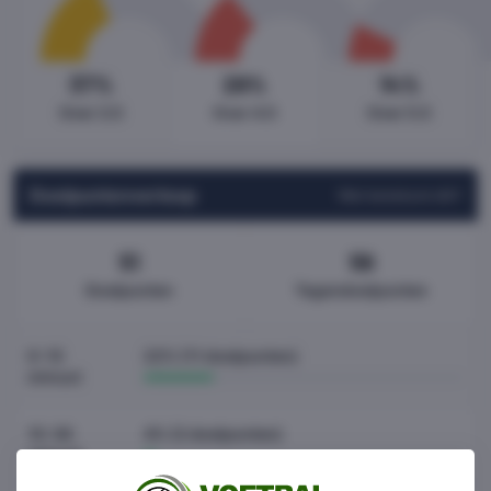
37%
29%
14%
Over 3.5
Over 4.5
Over 5.5
Doelpuntenverloop
Wat betekent dit?
51
59
Doelpunten
Tegendoelpunten
0-15
22% (11 doelpunten)
minuut
15-30
4% (2 doelpunten)
minuut