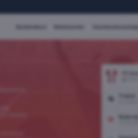
Bookmakers
Matchcenter
Voorbeschouwing
FC E
Nede
ederland en
Trainer
D. Lukkie
 van
mt FC Emmen
Rode ka
1 in 38 we
 en wordt
Gewon