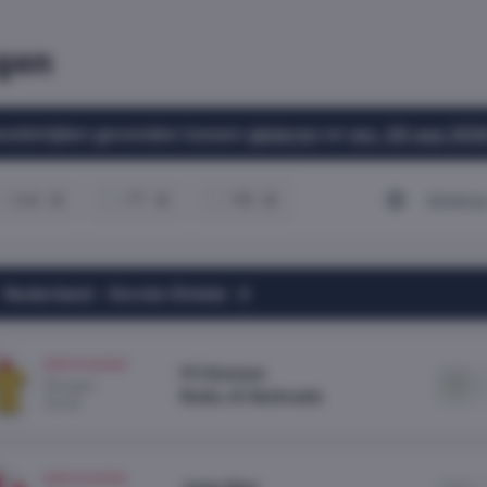
agen
edstrijden gevonden tussen
gisteren
en
wo. 30 sep 202
Gistere
Live
FT
NS
0
0
8
Nederland - Eerste Divisie
8
EERSTE DIVISIE
FC Emmen
Morgen
Roda JC Kerkrade
18:00
EERSTE DIVISIE