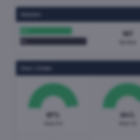
Schoten
187
Op doel
Over / Under
97%
84%
Over 0.5
Over 1.5