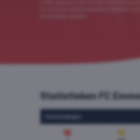
onder gokkers met tal van verschillende v
en soorten weddenschappen fanatiek bij 
bookmaker gedaan.
Statistieken FC Emm
Overtredingen