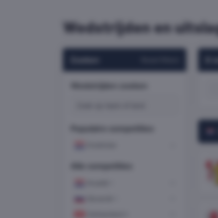
Wedstrijden en uitsl
Zoeken
8 w
Reset filters
Wedstrijden zoeken
Populaire competities
Eredivisie
Alle competities
Kroatië
1
Slovenië
1
Zwitserland
6