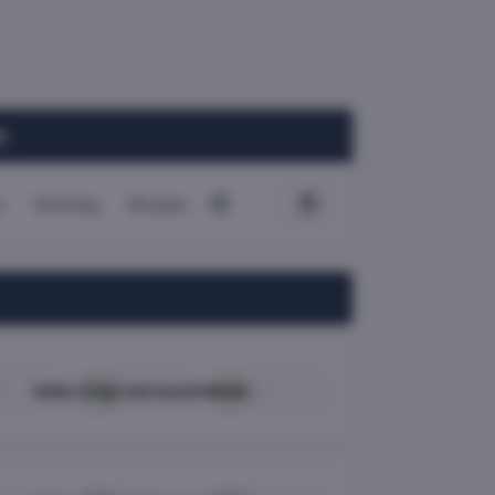
6
n
Vandaag
Morgen
0
Odds (nog) niet beschikbaar
0
0
1
X
2