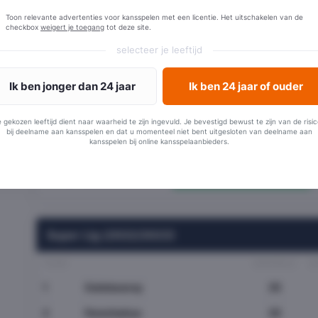
Toon relevante advertenties voor kansspelen met een licentie. Het uitschakelen van de
checkbox
weigert je toegang
tot deze site.
15% (5 doelpunten)
30-45 minuut
selecteer je leeftijd
12% (4 doelpunten)
45-60 minuut
 gekozen leeftijd dient naar waarheid te zijn ingevuld. Je bevestigd bewust te zijn van de risic
18% (6 doelpunten)
60-75 minuut
bij deelname aan kansspelen en dat u momenteel niet bent uitgesloten van deelname aan
kansspelen bij online kansspelaanbieders.
38% (13 doelpunten)
75-90 minuut
Super Lig (2022/2023)
TEAM
GESPEELD
G
1
Galatasaray
35
2
Fenerbahçe
35