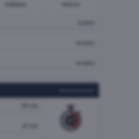
Gelijkspel
Verloren
9 (26%)
10 (29%)
16 (46%)
Wat betekent dit?
55ᵉ min
41'
41ᵉ min