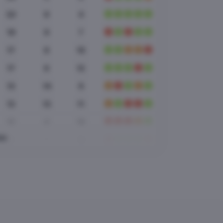
23
8
4
W
W
W
W
W
19
9
7
V
W
V
W
W
17
8
10
W
W
G
G
V
17
6
12
W
W
W
V
W
12
14
9
G
V
W
G
W
12
12
11
G
W
V
V
W
15
4
16
V
V
V
G
W
ms
12
7
16
V
W
W
W
G