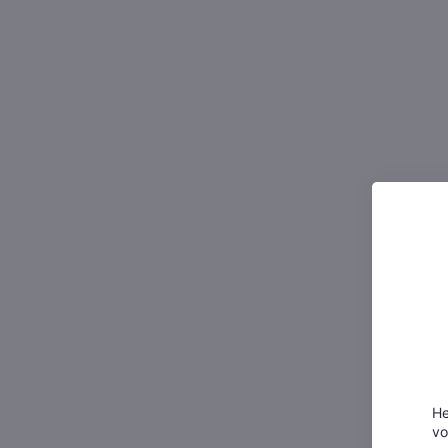
He
vo