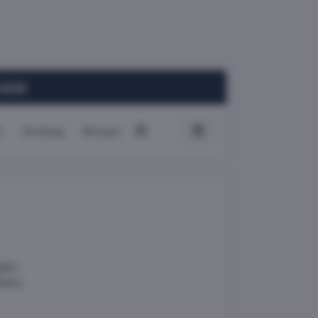
 2026
n
Vandaag
Morgen
den
lters