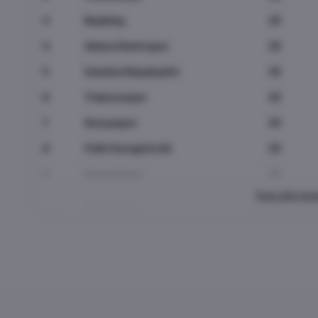
3
Beşiktaş
35
4
Adana Demirspor
35
5
İstanbul Başakşehir
35
6
Trabzonspor
35
7
Konyaspor
35
8
Fatih Karagümrük
35
9
Kayserispor
35
Toon alle tea
10
Kasımpaşa
35