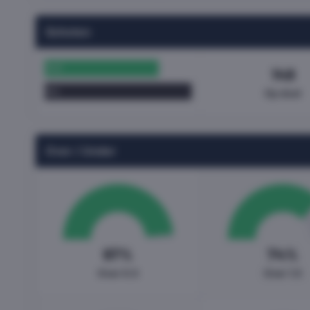
Schoten
149
Op doel
Over / Under
97%
74%
Over 0.5
Over 1.5