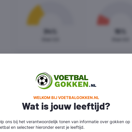
34%
15%
Over 3.5
Over 4.5
Doelpuntenverloop
40
Doelpunten
WELKOM BIJ VOETBALGOKKEN.NL
Wat is jouw leeftijd?
6% (2 doelpunten)
0-15 minuut
lp ons bij het verantwoordelijk tonen van informatie over gokken op
12% (4 doelpunten)
etbal en selecteer hieronder eerst je leeftijd.
15-30 minuut