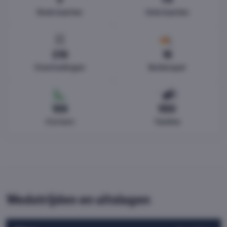
Rode kaarten
Gele kaarten
210
16
Overtredingen
Buitenspel
109
550
Corners
Tackles
Wedstrijden en uitslagen