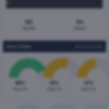
102
124
Op doel
Anders
Over / Under
Wat betekent dit?
86%
61%
47%
Over 0.5
Over 1.5
Over 2.5