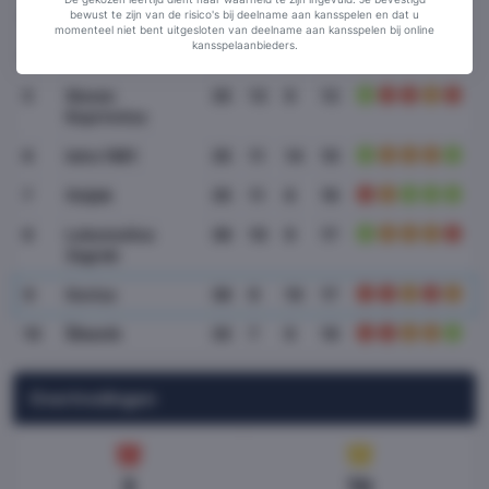
bewust te zijn van de risico's bij deelname aan kansspelen en dat u
3
Hajduk Split
35
16
12
7
W
G
V
V
V
momenteel niet bent uitgesloten van deelname aan kansspelen bij online
kansspelaanbieders.
4
Varaždin
35
11
16
8
W
G
G
W
W
5
Slaven
35
13
9
13
W
V
V
G
V
Koprivnica
6
Istra 1961
35
11
14
10
W
G
G
G
W
7
Osijek
35
11
8
16
V
G
W
W
W
8
Lokomotiva
36
10
9
17
W
G
G
G
V
Zagreb
9
Gorica
36
9
10
17
V
V
G
V
G
10
Šibenik
35
7
9
19
V
V
G
G
W
Overtredingen
3
70