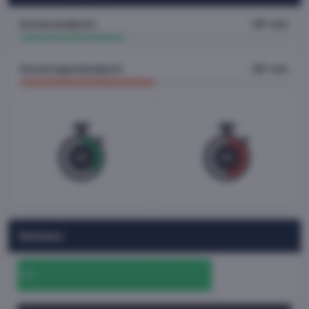
Eerste doelpunt
35ᵉ min
Eerste tegendoelpunt
45ᵉ min
35'
45'
Schoten