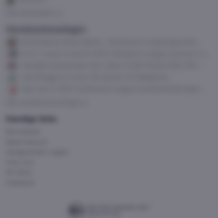
Alle bookmakers
Voorbeschouwingen
Rotterdamse derby Sparta - Feyenoord in openingsronde
Eredivisie
N.E.C. hoopt in eerste UEFA Champions League avontuur te
stunten
Heerlijke seizoenstart met Johan Cruijff Schaal 2026: PSV -
AZ
Club Brugge en Union SG openen het Belgische
voetbalseizoen met de Supercup
Ajax ook in UEFA Conference League thuiswedstrijd tegen
Vojvodina favoriet
Alle voorbeschouwingen
Handige links
Kennisbank
Speel bewust
Veelgestelde vragen
Over ons
EK 2024
Helpdesk