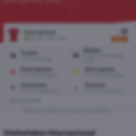
bij de bookmaker gedaan.
9
#
Internacional
Brazilië
· sinds 1909
SERIE A
Stadion
Trainer
Estádio José Pinheiro
A. da Silva Braga
Borda
Rode kaarten
Gele kaarten
6 in 38 wedstrijden
111 in 38 wedstrijden
Gewonnen
Verloren
15 in 38 wedstrijden
13 in 38 wedstrijden
LAATSTE UITSLAGEN
Bekijk alle uitslagen en komende wedstrijden
Statistieken Internacional