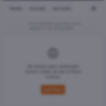
Vandaag
Deze week
Deze maand
Geen wedstrijden gevonden tussen
gisteren
en
wo. 30 sep 2026
We hebben geen wedstrijden
kunnen vinden die aan je filters
voldoen.
Reset filters