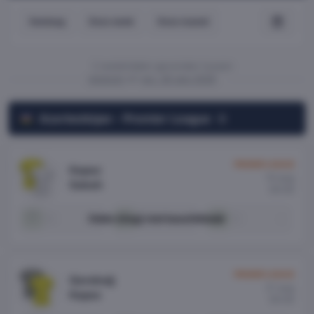
Vandaag
Deze week
Deze maand
2 wedstrijden gevonden tussen
gisteren
en
wo. 30 sep 2026
Azerbeidzjan - Premier League
2
PREMIER LEAGUE
Kapaz
14 aug
Sabah
00:00
0
Odds (nog) niet beschikbaar
0
0
1
X
2
PREMIER LEAGUE
Qarabağ
21 aug
Kapaz
00:00