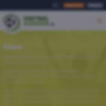
Registreren
Inloggen
|
Kapaz
Voetbalclub Kapaz is een ploeg uit Azerbeidzjan en
werd opgericht in het jaar .
Kapaz staat momenteel onder leiding van
hoofdcoach E. Ibrahimov. Momenteel neemt Kapaz
deel in Premier League.
Ook het wedden op Kapaz is populair en wordt onder
gokkers met tal van verschillende voorspellingen en
soorten weddenschappen fanatiek bij de bookmaker