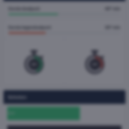
Eerste doelpunt
40ᵉ min
Eerste tegendoelpunt
30ᵉ min
40'
30'
Schoten