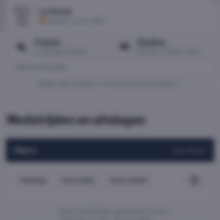
La Nucia
Spanje
· sinds 1995
Trainer
Stadion
J. Mompo Frigols
Estadio Camilo Cano
LAATSTE UITSLAGEN
Bekijk alle uitslagen en komende wedstrijden
Wedstrijden en uitslagen
Filters
Toon filters
Vandaag
Deze week
Deze maand
Geen wedstrijden gevonden tussen