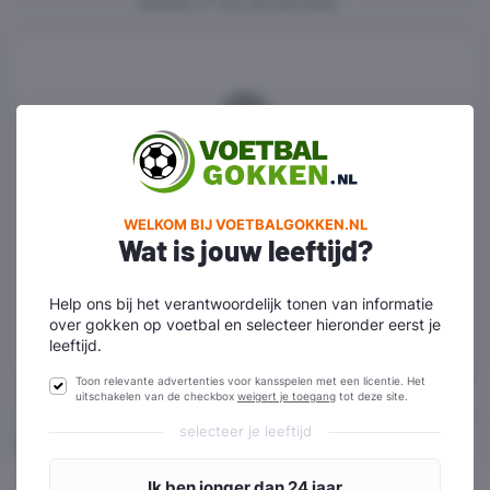
gisteren
en
wo. 30 sep 2026
We hebben geen wedstrijden
kunnen vinden die aan je filters
voldoen.
WELKOM BIJ VOETBALGOKKEN.NL
Wat is jouw leeftijd?
Reset filters
Help ons bij het verantwoordelijk tonen van informatie
over gokken op voetbal en selecteer hieronder eerst je
leeftijd.
Toon relevante advertenties voor kansspelen met een licentie. Het
uitschakelen van de checkbox
weigert je toegang
tot deze site.
selecteer je leeftijd
Home
La Nucia