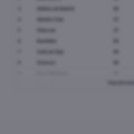
3
Atlético de Madrid
38
4
Athletic Club
37
5
Villarreal
37
6
Real Betis
38
7
Celta de Vigo
38
8
Osasuna
38
9
Rayo Vallecano
38
Toon alle tea
10
Mallorca
38