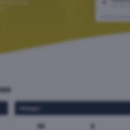
oorspellingen
8 in 38 w
de
LAATSTE UITSLAGE
mas
Uitslagen
38
8