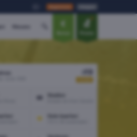
Registreren
Inloggen
|
en
Nieuws
Bonus
Promo
19
#
almas
je
· sinds 1949
LA LIGA
Stadion
ez Penas
Estadio de Gran Canaria
arten
Gele kaarten
edstrijden
110 in 38 wedstrijden
nen
Verloren