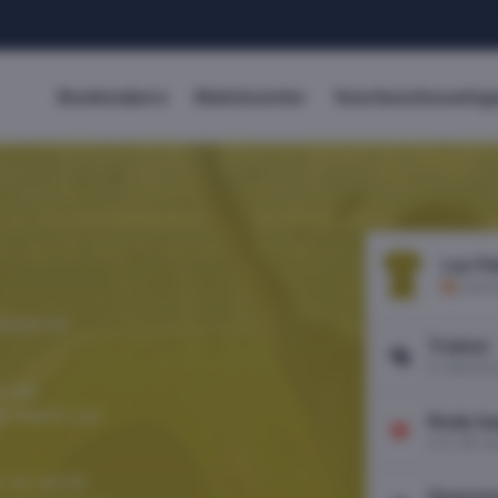
Bookmakers
Matchcenter
Voorbeschouwing
Las P
Span
panje en
Trainer
D. Martín
g van
l neemt Las
Rode ka
4 in 38 w
r en wordt
Gewon