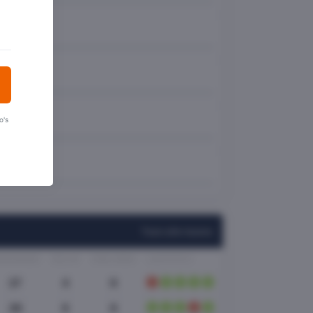
o's
Toon alle teams
EWONNEN
GELIJK
VERLOREN
LAATSTE 5
27
4
6
V
W
W
W
W
26
6
6
W
W
W
V
W