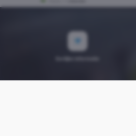
Home
Libertad
Eerlijke informatie
Voetbalwedden bij de beste en meest
betrouwbare bookmakers van
Nederland. Alle goksites getoond op
VoetbalGokken zijn uitvoerig getest en