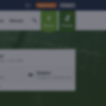
Registreren
Inloggen
|
en
Nieuws
Bonus
Promo
ad
guay
· sinds 1905
Stadion
olón
Estadio Dr. Nicolás Leoz
N