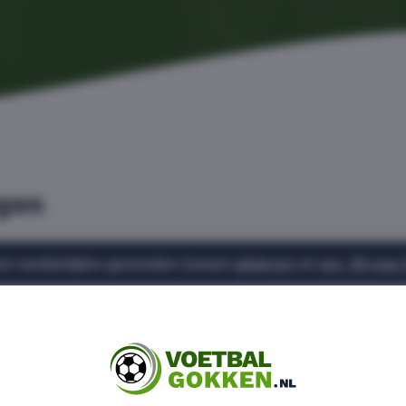
agen
en wedstrijden gevonden tussen
gisteren
en
wo. 30 sep
Gistere
Live
FT
NS
0
0
0