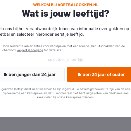
WELKOM BIJ VOETBALGOKKEN.NL
Wat is jouw leeftijd?
We hebben geen wedstrij
lp ons bij het verantwoordelijk tonen van informatie over gokken op
etbal en selecteer hieronder eerst je leeftijd.
kunnen vinden die aan je fi
voldoen.
Toon relevante advertenties voor kansspelen met een licentie. Het uitschakelen van de
checkbox
weigert je toegang
tot deze site.
Reset filters
selecteer je leeftijd
 gekozen leeftijd dient naar waarheid te zijn ingevuld. Je bevestigd bewust te zijn van de risic
bij deelname aan kansspelen en dat u momenteel niet bent uitgesloten van deelname aan
kansspelen bij online kansspelaanbieders.