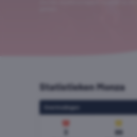
soorten weddenschappen fanatiek bij de
gedaan.
Statistieken Monza
Overtredingen
3
89