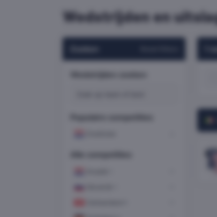
Wedstrijden en uitsl
Zoeken
1 w
Reset filters
Wedstrijden zoeken
Populaire competities
Eredivisie
Alle competities
Kroatië
1
Slovenië
1
Zwitserland
6