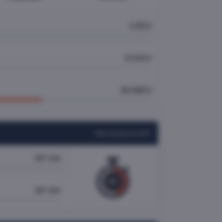
3 (8%)
9 (24%)
26 (68%)
Wat betekent dit?
42ᵉ min
42'
42ᵉ min