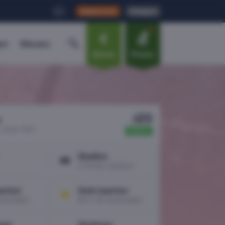
Registreren
Inloggen
|
en
Nieuws
Bonus
Promo
20
#
a
· sinds 1912
SERIE A
Stadion
U-Power Stadium
arten
Gele kaarten
edstrijden
89 in 38 wedstrijden
nen
Verloren