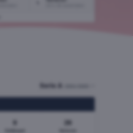
edstrijden
26 in 38 wedstrijden
N
Serie A
(2024/2025)
9
26
Gelijkspel
Verloren