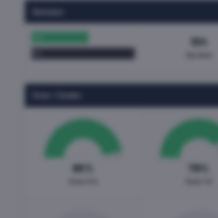
Schoten
104
Op doel
Over / Under
95%
79%
Over 0.5
Over 1.5