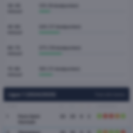
30-45
13% (9 doelpunten)
minuut
45-60
24% (17 doelpunten)
minuut
60-75
27% (19 doelpunten)
minuut
75-90
16% (11 doelpunten)
minuut
Ligue 1 (2024/2025)
Toon alle teams
TEAM
G
W
G
V
LAATSTE 5
1
Paris Saint
33
25
6
2
W
V
V
G
W
Germain
2
Olympique
33
19
5
9
W
G
W
W
V