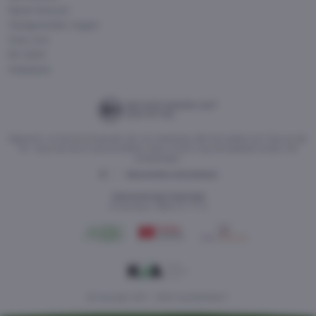
Speel bewust
Veelgestelde vragen
Over ons
EK 2024
Helpdesk
Algemene- en bonusvoorwaarden zijn van toepassing. Wat kost gokken jou? Stop op tijd.
18+. Deze site bevat advertentielinks. Deze content mag niet gedeeld worden met
minderjarigen.
Advertenties uitschakelen
Gokverslaving? Zoek hulp!
Of bel direct: 0900 217 77 21
© Copyright 2012 - 2026 VoetbalGokken™