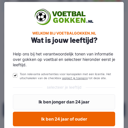
Marseille
3
Monaco
33
18
7
8
W
W
G
G
W
4
Nice
33
16
9
8
V
W
W
W
G
WELKOM BIJ VOETBALGOKKEN.NL
5
LOSC Lille
33
16
9
8
V
G
W
W
W
Wat is jouw leeftijd?
6
Strasbourg
33
16
9
8
V
W
W
G
G
Help ons bij het verantwoordelijk tonen van informatie
7
Olympique
33
16
6
11
V
V
W
V
W
over gokken op voetbal en selecteer hieronder eerst je
Lyonnais
leeftijd.
8
Brest
33
15
5
13
W
W
V
V
G
Toon relevante advertenties voor kansspelen met een licentie. Het
uitschakelen van de checkbox
weigert je toegang
tot deze site.
9
Lens
33
14
7
12
G
W
V
W
V
selecteer je leeftijd
Toon alle teams
10
Auxerre
33
11
9
13
G
V
W
V
V
Overtredingen