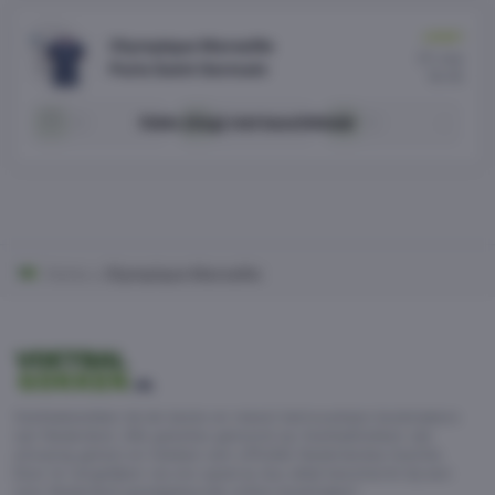
LIGUE 1
Olympique Marseille
20 sep
Paris Saint Germain
18:45
0
Odds (nog) niet beschikbaar
0
0
1
X
2
Home
Olympique Marseille
Voetbalwedden bij de beste en meest betrouwbare bookmakers
van Nederland. Alle goksites getoond op VoetbalGokken zijn
uitvoerig getest en hebben een officiële Nederlandse licentie.
Door te vergelijken via ons speel je dus altijd beschermt bij een
voor Nederland goedgekeurde online bookmaker!