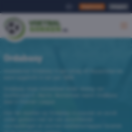
Registreren
Inloggen
|
Ordabasy
Voetbalclub Ordabasy is een ploeg uit Kazachstan en
werd opgericht in het jaar 1998.
Ordabasy staat momenteel onder leiding van
hoofdcoach A. Martin. Momenteel neemt Ordabasy
deel in Premier League.
Ook het wedden op Ordabasy is populair en wordt
onder gokkers met tal van verschillende
voorspellingen en soorten weddenschappen fanatiek