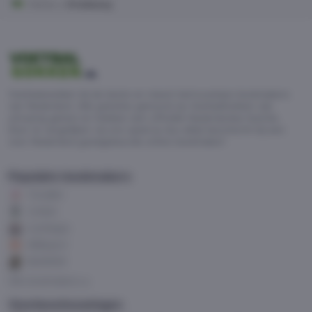
Home
Ordabasy
Voetbalwedden bij de beste en meest betrouwbare bookmakers
van Nederland. Alle goksites getoond op VoetbalGokken zijn
uitvoerig getest en hebben een officiële Nederlandse licentie.
Door te vergelijken via ons speel je dus altijd beschermt bij een
voor Nederland goedgekeurde online bookmaker!
Populaire bookmakers
TonyBet
Unibet
LeoVegas
888sport
BetMGM
Alle bookmakers
Voorbeschouwingen