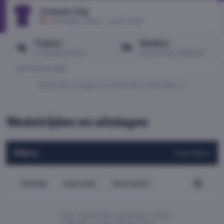
Orlando City
Verenigde Staten
· sinds 2008
Trainer
Stadion
Ó. Pareja Gómez
Orlando City Stadium
LAATSTE UITSLAGEN
Bekijk alle uitslagen en komende wedstrijden
Wedstrijden en uitslagen
Filters
Toon filters
Vandaag
Deze week
Deze maand
Geen wedstrijden gevonden tussen