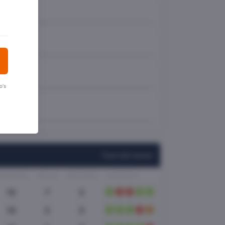
o's
Toon alle teams
EWONNEN
GELIJK
VERLOREN
LAATSTE 5
13
7
2
W
V
V
W
W
14
3
5
W
W
W
V
G