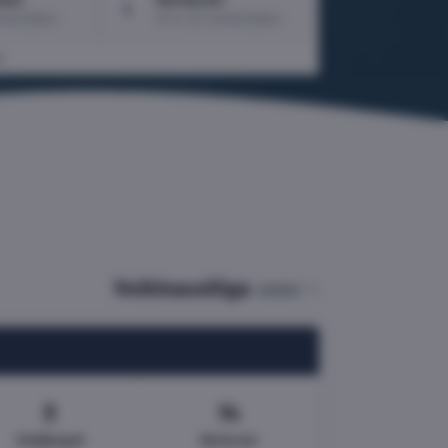
edstrijden
14 in 22 wedstrijden
N
Veikkausliiga
(2025)
3
14
Gelijkspel
Verloren