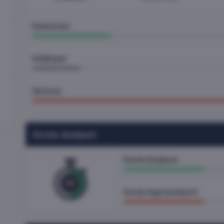
Gewonnen
Gelijkspel
Verloren
Eerste doelpunt
Eerste doelpunt
45'
Eerste tegendoelpunt