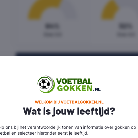
64%
32%
Over 3.5
Over 4.5
Doelpuntenverloop
30
Doelpunten
WELKOM BIJ VOETBALGOKKEN.NL
7% (2 doelpunten)
Wat is jouw leeftijd?
0-15 minuut
13% (4 doelpunten)
lp ons bij het verantwoordelijk tonen van informatie over gokken op
15-30 minuut
etbal en selecteer hieronder eerst je leeftijd.