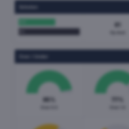
Schoten
81
Op doel
Over / Under
95%
77%
Over 0.5
Over 1.5