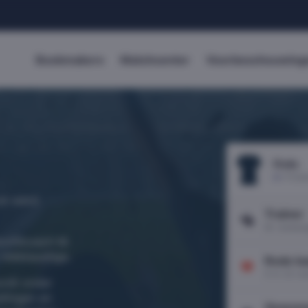
Bookmakers
Matchcenter
Voorbeschouwing
Oulu
Finla
 en werd
Trainer
M. Isokan
hoofdcoach M.
Veikkausliiga.
Rode ka
5 in 22 w
ordt onder
llingen en
Gewon