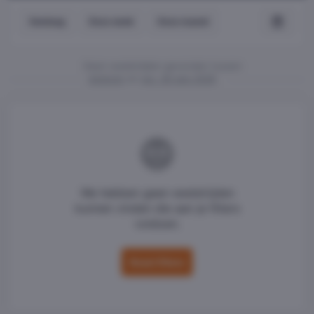
Vandaag
Deze week
Deze maand
Geen wedstrijden gevonden tussen
gisteren
en
wo. 30 sep 2026
We hebben geen wedstrijden
kunnen vinden die aan je filters
voldoen.
Reset filters