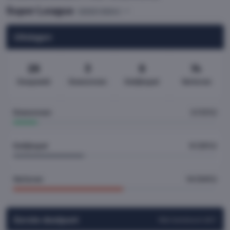
Super League
(2023/2024)
Uitslagen
26
3
9
14
Gespeeld
Gewonnen
Gelijkspel
Verloren
Gewonnen
3 (12%)
Gelijkspel
9 (35%)
Verloren
14 (54%)
Eerste doelpunt
Wat betekent dit?