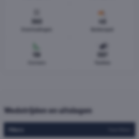
363
45
Overtredingen
Buitenspel
118
397
Corners
Tackles
Wedstrijden en uitslagen
Filters
Toon filters