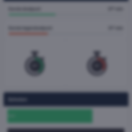
Eerste doelpunt
37ᵉ min
Eerste tegendoelpunt
31ᵉ min
37'
31'
Schoten