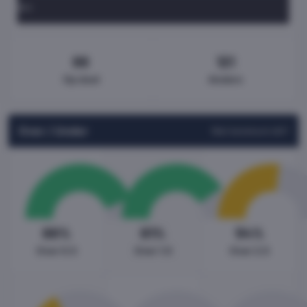
88
121
Op doel
Anders
Over / Under
Wat betekent dit?
88%
81%
54%
Over 0.5
Over 1.5
Over 2.5