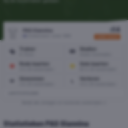
bij de bookmaker gedaan.
14
#
PAS Giannina
Griekenland
· sinds 1966
SUPER LEAGUE
Trainer
Stadion
R. Poms
Stadio Zosimades
Rode kaarten
Gele kaarten
4 in 26 wedstrijden
82 in 26 wedstrijden
Gewonnen
Verloren
3 in 26 wedstrijden
14 in 26 wedstrijden
LAATSTE UITSLAGEN
Bekijk alle uitslagen en komende wedstrijden
Statistieken PAS Giannina