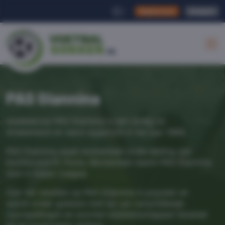
Registreren
Inloggen
|
PAS Giannina
Voetbalclub PAS Giannina is een ploeg uit
Griekenland en werd opgericht in het jaar 1966.
PAS Giannina staat momenteel onder leiding van
hoofdcoach R. Poms. Momenteel neemt PAS Giannina
deel in Super League.
Ook het wedden op PAS Giannina is populair en
wordt onder gokkers met tal van verschillende
voorspellingen en soorten weddenschappen fanatiek