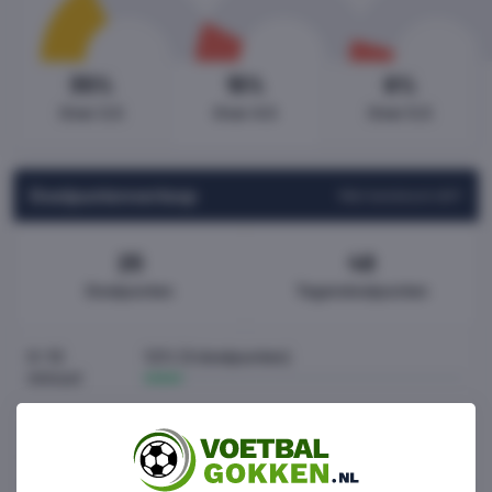
35%
15%
8%
Over 3.5
Over 4.5
Over 5.5
Doelpuntenverloop
Wat betekent dit?
25
48
Doelpunten
Tegendoelpunten
0-15
12% (3 doelpunten)
minuut
15-30
28% (7 doelpunten)
minuut