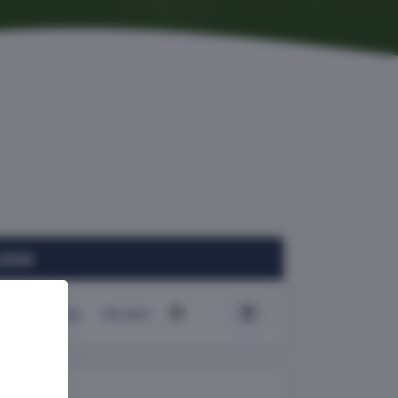
 2026
n
Vandaag
Morgen