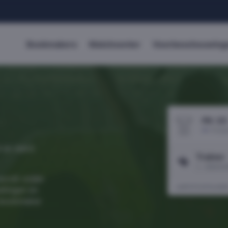
Bookmakers
Matchcenter
Voorbeschouwing
PK-35
Finla
d en werd
Trainer
J. Jääskel
wordt onder
LAATSTE UITSLAGE
llingen en
 bookmaker