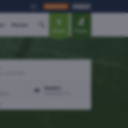
Registreren
Inloggen
|
en
Nieuws
Bonus
Promo
nd
· sinds 1935
Stadion
äinen
Pihlajamäki TN
N