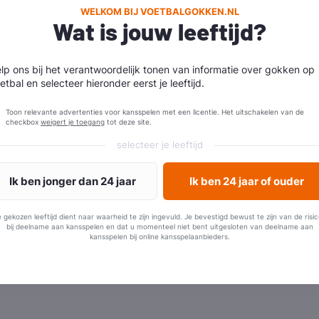
WELKOM BIJ VOETBALGOKKEN.NL
Wat is jouw leeftijd?
We hebben geen wedstrij
lp ons bij het verantwoordelijk tonen van informatie over gokken op
etbal en selecteer hieronder eerst je leeftijd.
kunnen vinden die aan je fi
voldoen.
Toon relevante advertenties voor kansspelen met een licentie. Het uitschakelen van de
checkbox
weigert je toegang
tot deze site.
Reset filters
selecteer je leeftijd
 gekozen leeftijd dient naar waarheid te zijn ingevuld. Je bevestigd bewust te zijn van de risic
bij deelname aan kansspelen en dat u momenteel niet bent uitgesloten van deelname aan
kansspelen bij online kansspelaanbieders.