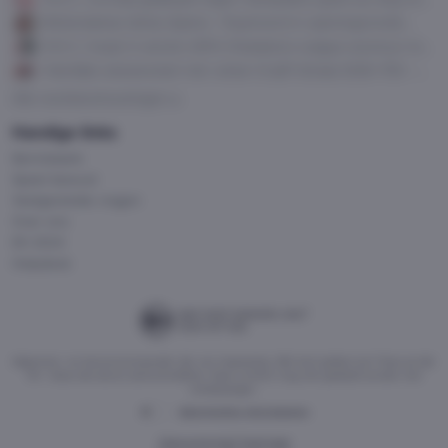
Champions League-play-offs
Rotterdamse derby Sparta - Feyenoord in openingsronde
Eredivisie
N.E.C. hoopt in eerste UEFA Champions League avontuur te
stunten
Heerlijke seizoenstart met Johan Cruijff Schaal 2026: PSV -
AZ
Alle voorbeschouwingen
Handige links
Kennisbank
Speel bewust
Veelgestelde vragen
Over ons
EK 2024
Helpdesk
Algemene- en bonusvoorwaarden zijn van toepassing. Wat kost gokken jou? Stop op tijd.
18+. Deze site bevat advertentielinks. Deze content mag niet gedeeld worden met
minderjarigen.
Advertenties uitschakelen
Gokverslaving? Zoek hulp!