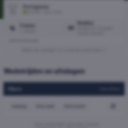
Portuguesa
Brazilië
· sinds 1920
Stadion
Trainer
Estádio Dr. Oswaldo
F. Matias
Teixeira Duarte
LAATSTE UITSLAGEN
Bekijk alle uitslagen en komende wedstrijden
Wedstrijden en uitslagen
Filters
Toon filters
Vandaag
Deze week
Deze maand
Geen wedstrijden gevonden tussen