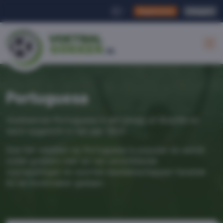
Registreren
Inloggen
|
Portuguesa
Voetbalclub Portuguesa is een ploeg uit Brazilië en
werd opgericht in het jaar 1920.
Ook het wedden op Portuguesa is populair en wordt
onder gokkers met tal van verschillende
voorspellingen en soorten weddenschappen fanatiek
bij de bookmaker gedaan.