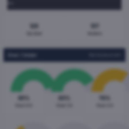
125
137
Op doel
Anders
Over / Under
Wat betekent dit?
93%
83%
70%
Over 0.5
Over 1.5
Over 2.5