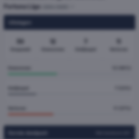
Fortuna Liga
(2024/2025)
Uitslagen
30
12
7
11
Gespeeld
Gewonnen
Gelijkspel
Verloren
Gewonnen
12 (40%)
Gelijkspel
7 (23%)
Verloren
11 (37%)
Eerste doelpunt
Wat betekent dit?