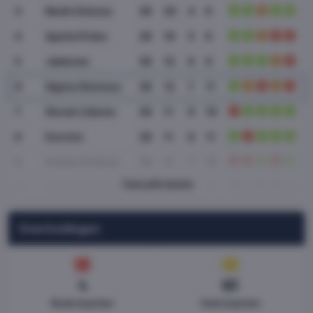
3
Baník Ostrava
30
20
4
6
W
W
G
W
W
4
Sparta Praha
30
19
5
6
W
W
G
V
V
5
Jablonec
30
15
6
9
W
W
W
G
V
6
Sigma Olomouc
30
12
7
11
W
G
V
G
V
7
Slovan Liberec
30
11
9
10
V
W
W
W
W
8
Karviná
30
11
8
11
W
V
W
W
W
9
Hradec Králové
30
11
7
12
V
V
W
V
W
Toon alle teams
10
Mladá Boleslav
30
9
7
14
V
V
V
V
V
Overtredingen
4
63
Rode kaarten
Gele kaarten