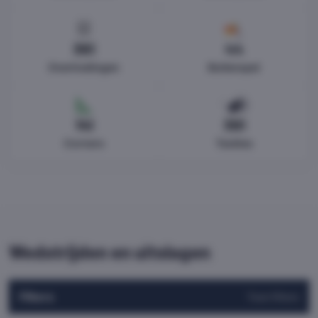
361
44
Overtredingen
Buitenspel
141
391
Corners
Tackles
Wedstrijden en uitslagen
Filters
Toon filters