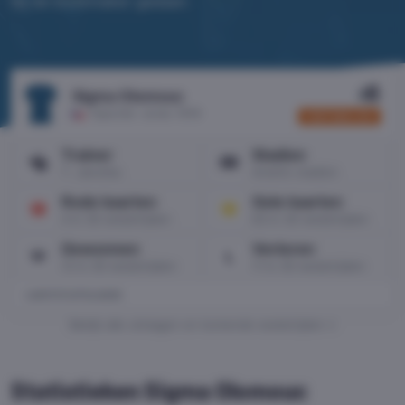
bij de bookmaker gedaan.
6
#
Sigma Olomouc
Tsjechië
· sinds 1919
FORTUNA LIGA
Trainer
Stadion
T. Janotka
Andrův stadion
Rode kaarten
Gele kaarten
4 in 30 wedstrijden
63 in 30 wedstrijden
Gewonnen
Verloren
12 in 30 wedstrijden
11 in 30 wedstrijden
LAATSTE UITSLAGEN
Bekijk alle uitslagen en komende wedstrijden
Statistieken Sigma Olomouc