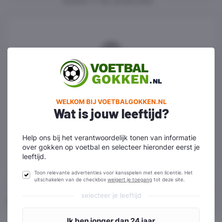
gisteren
en
wo. 30 sep 2026
We hebben geen wedstrijden
kunnen vinden die aan je filters
voldoen.
WELKOM BIJ VOETBALGOKKEN.NL
Wat is jouw leeftijd?
Reset filters
Help ons bij het verantwoordelijk tonen van informatie
over gokken op voetbal en selecteer hieronder eerst je
leeftijd.
Toon relevante advertenties voor kansspelen met een licentie. Het
uitschakelen van de checkbox
weigert je toegang
tot deze site.
selecteer je leeftijd
Home
SteDoCo