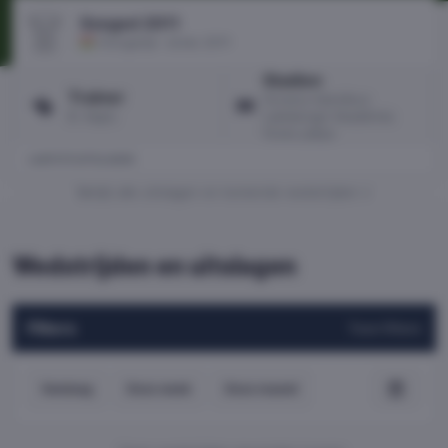
Szeged 2011
Hongarije
· sinds 2011
Stadion
Trainer
Grosics Katolikus
B. Kapic
Labdarúgó Akadémia
füves pálya
LAATSTE UITSLAGEN
Bekijk alle uitslagen en komende wedstrijden
Wedstrijden en uitslagen
Filters
Toon filters
Vandaag
Deze week
Deze maand