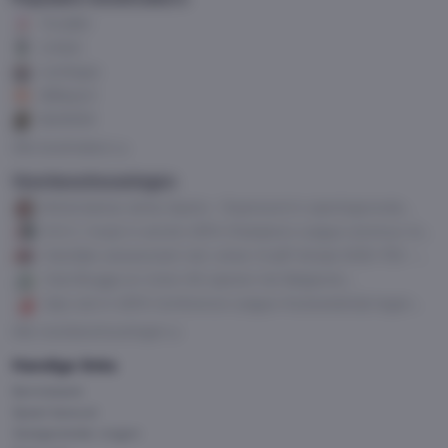
TonyBet
Unibet
LeoVegas
888sport
BetMGM
Alle bookmakers
Voorbeschouwingen
Rotterdamse derby Sparta - Feyenoord in openingsronde
Eredivisie
N.E.C. hoopt in eerste UEFA Champions League avontuur te
stunten
Heerlijke seizoenstart met Johan Cruijff Schaal 2026: PSV -
AZ
Club Brugge en Union SG openen het Belgische
voetbalseizoen met de Supercup
Ajax ook in UEFA Conference League thuiswedstrijd tegen
Vojvodina favoriet
Alle voorbeschouwingen
Handige links
Kennisbank
Speel bewust
Veelgestelde vragen