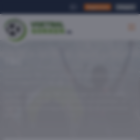
Registreren
Inloggen
|
TBC
Voetbalclub TBC is een ploeg uit Internationaal en
werd opgericht in het jaar .
Ook het wedden op TBC is populair en wordt onder
gokkers met tal van verschillende voorspellingen en
soorten weddenschappen fanatiek bij de bookmaker
gedaan.