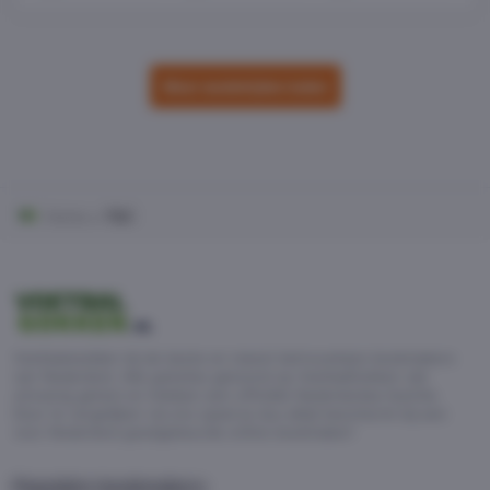
Meer wedstrijden laden
Home
TBC
Voetbalwedden bij de beste en meest betrouwbare bookmakers
van Nederland. Alle goksites getoond op VoetbalGokken zijn
uitvoerig getest en hebben een officiële Nederlandse licentie.
Door te vergelijken via ons speel je dus altijd beschermt bij een
voor Nederland goedgekeurde online bookmaker!
Populaire bookmakers