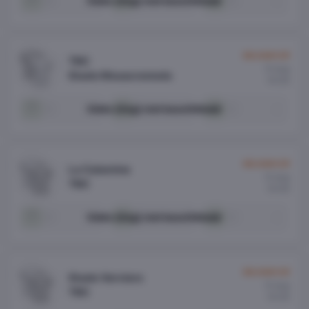
0
Odds (nog) niet beschikbaar
0
0
1
X
2
BELGIAN CUP
TBC
9 aug
Stade Mouscronnois
14:00
0
Odds (nog) niet beschikbaar
0
0
1
X
2
BELGIAN CUP
La Calamine
9 aug
TBC
14:00
0
Odds (nog) niet beschikbaar
0
0
1
X
2
BELGIAN CUP
Stade Verviers
9 aug
TBC
14:00