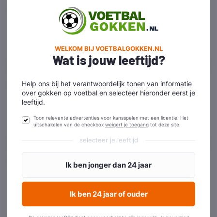
BELGIAN CUP
Ostiches
9 aug
TBC
14:00
0
Odds (nog) niet beschikbaar
0
0
1
X
2
WELKOM BIJ VOETBALGOKKEN.NL
Wat is jouw leeftijd?
Help ons bij het verantwoordelijk tonen van informatie
BELGIAN CUP
TBC
over gokken op voetbal en selecteer hieronder eerst je
9 aug
Sparta Petegem
14:00
leeftijd.
Toon relevante advertenties voor kansspelen met een licentie. Het
0
Odds (nog) niet beschikbaar
0
0
1
X
2
uitschakelen van de checkbox
weigert je toegang
tot deze site.
selecteer je leeftijd
BELGIAN CUP
Tempo Overijse
9 aug
TBC
14:00
0
Odds (nog) niet beschikbaar
0
0
1
X
2