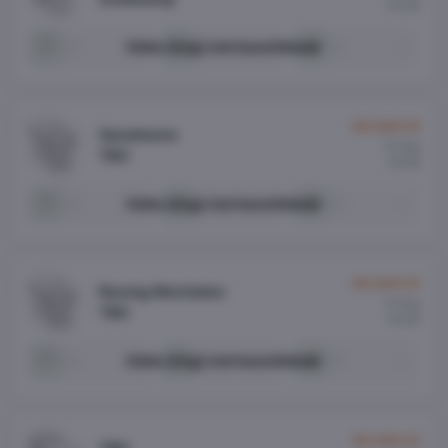
14:00
0
Odds (nog) niet beschikbaar
0
0
1
X
2
BELGIAN CUP
Ganshoren
9 aug
TBC
14:00
0
Odds (nog) niet beschikbaar
0
0
1
X
2
BELGIAN CUP
Racing Mechelen
9 aug
TBC
14:00
0
Odds (nog) niet beschikbaar
0
0
1
X
2
BELGIAN CUP