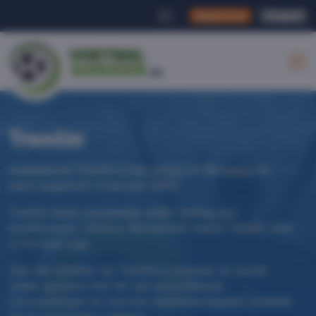
Registreren
Inloggen
|
Trenčín
Voetbalclub Trenčín is een ploeg uit Slowakije en
werd opgericht in het jaar 1943.
Trenčín staat momenteel onder leiding van
hoofdcoach I. Stolica. Momenteel neemt Trenčín deel
in Fortuna Liga.
Ook het wedden op Trenčín is populair en wordt
onder gokkers met tal van verschillende
voorspellingen en soorten weddenschappen fanatiek