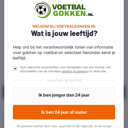
30-45
35% (8 doelpunten)
minuut
WELKOM BIJ VOETBALGOKKEN.NL
45-60
22% (5 doelpunten)
Wat is jouw leeftijd?
minuut
Help ons bij het verantwoordelijk tonen van informatie
60-75
17% (4 doelpunten)
over gokken op voetbal en selecteer hieronder eerst je
minuut
leeftijd.
75-90
0% (0 doelpunten)
Toon relevante advertenties voor kansspelen met een licentie. Het
uitschakelen van de checkbox
weigert je toegang
tot deze site.
minuut
selecteer je leeftijd
Fortuna Liga (2024/2025)
Toon alle teams
TEAM
G
W
G
V
LAATSTE 5
1
Slovan Bratislava
22
15
4
3
V
G
G
W
W
2
Žilina
22
13
6
3
W
V
G
V
G
De gekozen leeftijd dient naar waarheid te zijn ingevuld. Je bevestigd