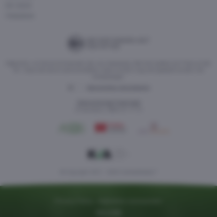
EK 2024
Helpdesk
Algemene- en bonusvoorwaarden zijn van toepassing. Wat kost gokken jou? Stop op tijd.
18+. Deze site bevat advertentielinks. Deze content mag niet gedeeld worden met
minderjarigen.
Advertenties uitschakelen
Gokverslaving? Zoek hulp!
Of bel direct: 0900 217 77 21
© Copyright 2012 - 2026 VoetbalGokken™
Privacy Policy
Algemene voorwaarden
VOLG ONS