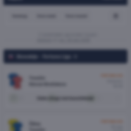
Vandaag
Deze week
Deze maand
2 wedstrijden gevonden tussen
gisteren
en
wo. 30 sep 2026
Slowakije - Fortuna Liga
2
FORTUNA LIGA
Trenčín
Gisteren
Slovan Bratislava
18:30
0
Odds (nog) niet beschikbaar
0
0
1
X
2
FORTUNA LIGA
Žilina
19 sep
Trenčín