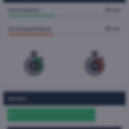
Eerste doelpunt
38ᵉ min
Eerste tegendoelpunt
36ᵉ min
38'
36'
Schoten