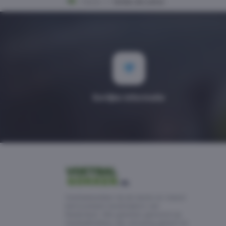
Home
União de Leiria
Eerlijke informatie
Voetbalwedden bij de beste en meest
betrouwbare bookmakers van
Nederland. Alle goksites getoond op
VoetbalGokken zijn uitvoerig getest en