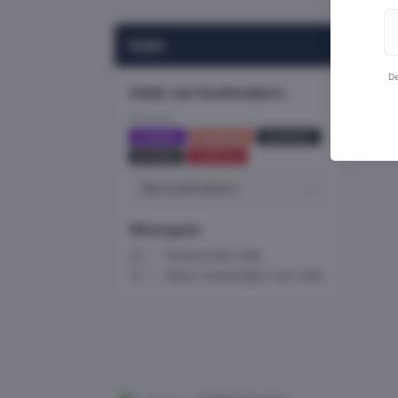
Odds
De
Odds van bookmakers
POPULAIR
TONYBET
LEOVEGAS
888SPORT
BETMGM
JACKS.NL
Alle bookmakers
Weergave
Verberg alle odds
Alleen wedstrijden met odds