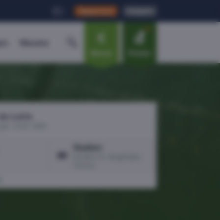
Registreren
Inloggen
|
en
Nieuws
Bonus
Promo
de Leiria
gal
· sinds 1966
Stadion
Estádio Dr. Magalhães
Pessoa
N