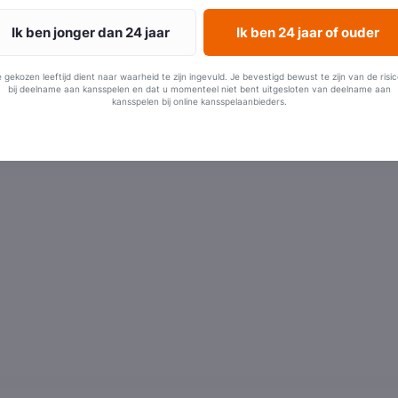
 gekozen leeftijd dient naar waarheid te zijn ingevuld. Je bevestigd bewust te zijn van de risic
bij deelname aan kansspelen en dat u momenteel niet bent uitgesloten van deelname aan
kansspelen bij online kansspelaanbieders.