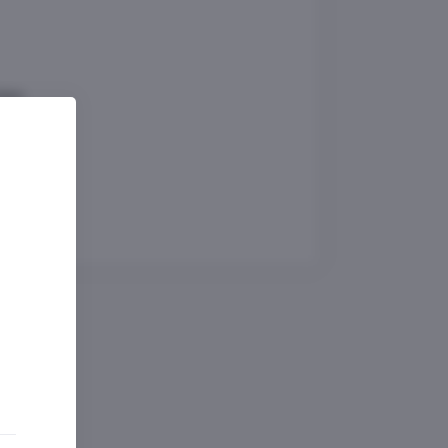
den
lters