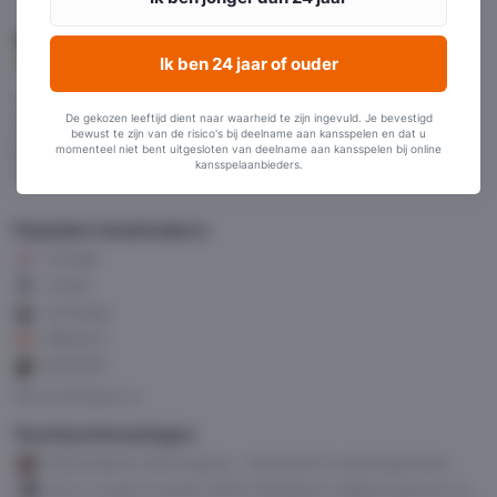
Voetbalwedden bij de beste en meest betrouwbare bookmakers
van Nederland. Alle goksites getoond op VoetbalGokken zijn
De gekozen leeftijd dient naar waarheid te zijn ingevuld. Je bevestigd
bewust te zijn van de risico's bij deelname aan kansspelen en dat u
uitvoerig getest en hebben een officiële Nederlandse licentie.
momenteel niet bent uitgesloten van deelname aan kansspelen bij online
Door te vergelijken via ons speel je dus altijd beschermt bij een
kansspelaanbieders.
voor Nederland goedgekeurde online bookmaker!
Populaire bookmakers
TonyBet
Unibet
LeoVegas
888sport
BetMGM
Alle bookmakers
Voorbeschouwingen
Rotterdamse derby Sparta - Feyenoord in openingsronde
Eredivisie
N.E.C. hoopt in eerste UEFA Champions League avontuur te