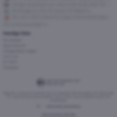
stunten
Heerlijke seizoenstart met Johan Cruijff Schaal 2026: PSV -
AZ
Club Brugge en Union SG openen het Belgische
voetbalseizoen met de Supercup
Ajax ook in UEFA Conference League thuiswedstrijd tegen
Vojvodina favoriet
Alle voorbeschouwingen
Handige links
Kennisbank
Speel bewust
Veelgestelde vragen
Over ons
EK 2024
Helpdesk
Algemene- en bonusvoorwaarden zijn van toepassing. Wat kost gokken jou? Stop op tijd.
18+. Deze site bevat advertentielinks. Deze content mag niet gedeeld worden met
minderjarigen.
Advertenties uitschakelen
Gokverslaving? Zoek hulp!