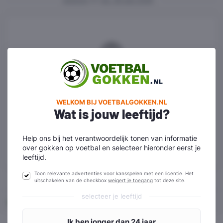
gisteren
en
wo. 30 sep 2026
We hebben geen wedstrijden
kunnen vinden die aan je filters
voldoen.
WELKOM BIJ VOETBALGOKKEN.NL
Wat is jouw leeftijd?
Reset filters
Help ons bij het verantwoordelijk tonen van informatie
over gokken op voetbal en selecteer hieronder eerst je
leeftijd.
Toon relevante advertenties voor kansspelen met een licentie. Het
uitschakelen van de checkbox
weigert je toegang
tot deze site.
selecteer je leeftijd
Home
Vídir