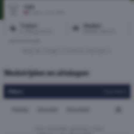
Vídir
IJsland
· sinds 1936
Trainer
Stadion
S. Steingrímsson
Nesfisk-völlurinn
LAATSTE UITSLAGEN
Bekijk alle uitslagen en komende wedstrijden
Wedstrijden en uitslagen
Filters
Toon filters
Vandaag
Deze week
Deze maand
Geen wedstrijden gevonden tussen