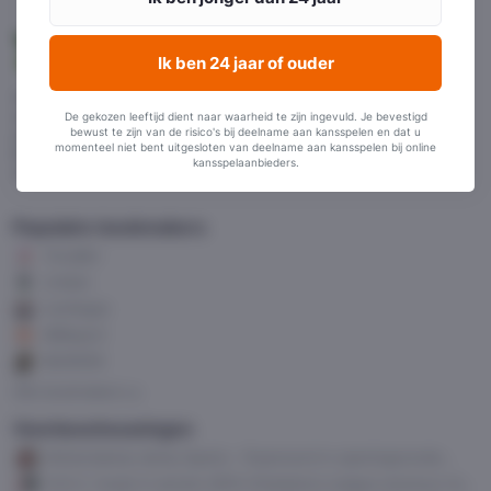
Voetbalwedden bij de beste en meest betrouwbare bookmakers
van Nederland. Alle goksites getoond op VoetbalGokken zijn
De gekozen leeftijd dient naar waarheid te zijn ingevuld. Je bevestigd
bewust te zijn van de risico's bij deelname aan kansspelen en dat u
uitvoerig getest en hebben een officiële Nederlandse licentie.
momenteel niet bent uitgesloten van deelname aan kansspelen bij online
Door te vergelijken via ons speel je dus altijd beschermt bij een
kansspelaanbieders.
voor Nederland goedgekeurde online bookmaker!
Populaire bookmakers
TonyBet
Unibet
LeoVegas
888sport
BetMGM
Alle bookmakers
Voorbeschouwingen
Rotterdamse derby Sparta - Feyenoord in openingsronde
Eredivisie
N.E.C. hoopt in eerste UEFA Champions League avontuur te