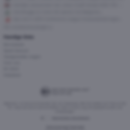
stunten
Heerlijke seizoenstart met Johan Cruijff Schaal 2026: PSV -
AZ
Club Brugge en Union SG openen het Belgische
voetbalseizoen met de Supercup
Ajax ook in UEFA Conference League thuiswedstrijd tegen
Vojvodina favoriet
Alle voorbeschouwingen
Handige links
Kennisbank
Speel bewust
Veelgestelde vragen
Over ons
EK 2024
Helpdesk
Algemene- en bonusvoorwaarden zijn van toepassing. Wat kost gokken jou? Stop op tijd.
18+. Deze site bevat advertentielinks. Deze content mag niet gedeeld worden met
minderjarigen.
Advertenties uitschakelen
Gokverslaving? Zoek hulp!