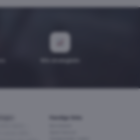
rs
Win strategieën
ingen
Handige links
erby Sparta -
Kennisbank
 openingsronde
Speel bewust
in eerste UEFA
ague avontuur te
Veelgestelde vragen