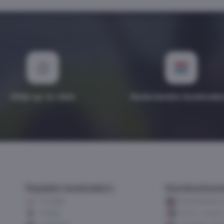
Altijd up-to-date
Nederlandse bookmake
Populaire bookmakers
Voorbeschouw
Rotterdamse d
TonyBet
Feyenoord in
N.E.C. hoopt 
Unibet
Eredivisie
Champions Le