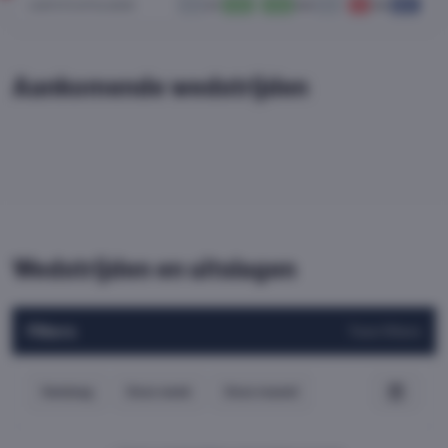
LAATSTE UITSLAGEN
PAD
2:1
WOB
WOB
0:0
PAD
DU
5:6
BOC
Aankomende wedstrijden
Wedstrijden en uitslagen
Filters
Toon filters
Vandaag
Deze week
Deze maand