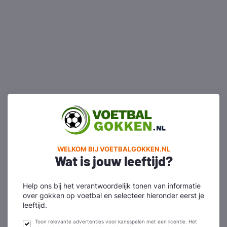
WELKOM BIJ VOETBALGOKKEN.NL
Wat is jouw leeftijd?
Help ons bij het verantwoordelijk tonen van informatie
over gokken op voetbal en selecteer hieronder eerst je
leeftijd.
Toon relevante advertenties voor kansspelen met een licentie. Het