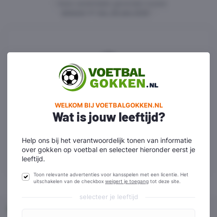
Geen wedstrijden gevonden tussen
gisteren
en
wo. 30 sep 2026
We hebben geen wedstrijden
kunnen vinden die aan je filters
WELKOM BIJ VOETBALGOKKEN.NL
voldoen.
Wat is jouw leeftijd?
Reset filters
Help ons bij het verantwoordelijk tonen van informatie
over gokken op voetbal en selecteer hieronder eerst je
leeftijd.
Toon relevante advertenties voor kansspelen met een licentie. Het
uitschakelen van de checkbox
weigert je toegang
tot deze site.
selecteer je leeftijd
Home
Hungarian Cup