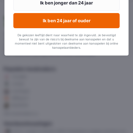
Voetbalwedden bij de beste en meest betrouwbare bookmakers
De gekozen leeftijd dient naar waarheid te zijn ingevuld. Je bevestigd
van Nederland. Alle goksites getoond op VoetbalGokken zijn
bewust te zijn van de risico's bij deelname aan kansspelen en dat u
momenteel niet bent uitgesloten van deelname aan kansspelen bij online
uitvoerig getest en hebben een officiële Nederlandse licentie.
kansspelaanbieders.
Door te vergelijken via ons speel je dus altijd beschermt bij een
voor Nederland goedgekeurde online bookmaker!
Populaire bookmakers
TonyBet
Unibet
LeoVegas
888sport
BetMGM
Alle bookmakers
Voorbeschouwingen
N.E.C. hoopt in eerste UEFA Champions League avontuur te