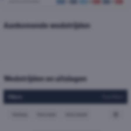
LAATSTE UITSLAGEN
BOL
1:1
INT
NAP
2:0
MIL
INT
2:3
MIL
Aankomende wedstrijden
Wedstrijden en uitslagen
Filters
Toon filters
Vandaag
Deze week
Deze maand