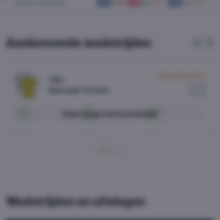
LAATSTE UITSLAGEN
MTA
2:1
HBS
0:2
HTA
MTA
1:3
MHA
Aankomende wedstrijden
TOTO CUP LIGAT AL
TBC
15 aug
Maccabi Tel Aviv
00:00
0
Odds (nog) niet beschikbaar
0
0
1
X
2
Wedstrijden en uitslagen