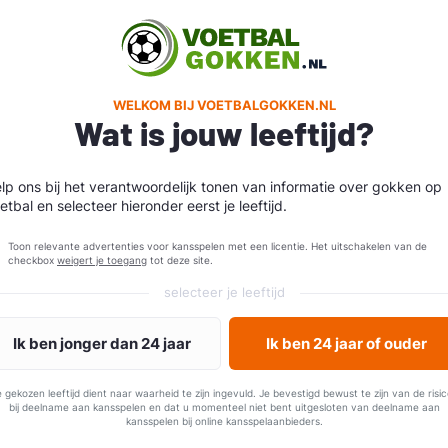
en wedstrijden gevonden tussen
gisteren
en
wo. 30 sep
Gistere
Live
FT
NS
0
0
0
WELKOM BIJ VOETBALGOKKEN.NL
Wat is jouw leeftijd?
lp ons bij het verantwoordelijk tonen van informatie over gokken op
etbal en selecteer hieronder eerst je leeftijd.
Toon relevante advertenties voor kansspelen met een licentie. Het uitschakelen van de
checkbox
weigert je toegang
tot deze site.
We hebben geen wedstrij
selecteer je leeftijd
kunnen vinden die aan je fi
voldoen.
Reset filters
 gekozen leeftijd dient naar waarheid te zijn ingevuld. Je bevestigd bewust te zijn van de risic
bij deelname aan kansspelen en dat u momenteel niet bent uitgesloten van deelname aan
kansspelen bij online kansspelaanbieders.