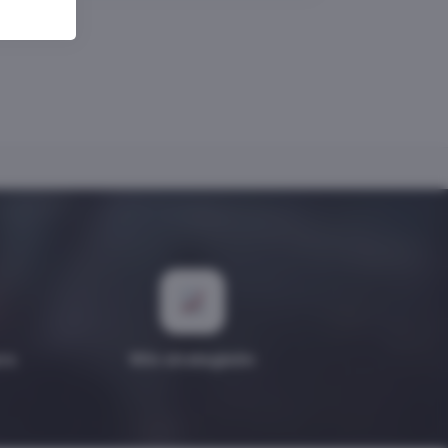
rs
Win strategieën