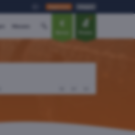
Registreren
Inloggen
|
en
Nieuws
Bonus
Promo
N
1:0
0:1
0:1