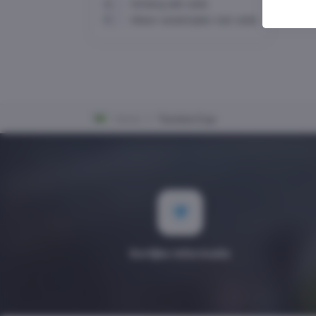
Verberg alle odds
Alleen wedstrijden met odds
Home
Tunisia Cup
Eerlijke informatie