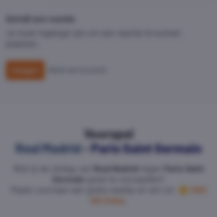
Schrijf een reactie
Je moet ingelogd zijn om een reactie te kunnen
plaatsen.
Inloggen
Maak een account
Voorspel
Real Madrid
-
Paris Saint Germain
Wist jij de uitslag van
Real Madrid
tegen
Paris Saint
Germain
goed te voorspellen?
Plaats voortaan een gratis wedtip en win tot
300
VG Coins
.