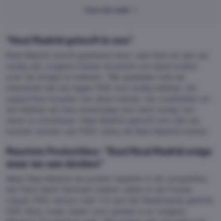
Toon alle odds
“Heel Madrid gelooft in ons”
Real Madrid wordt gesteund door vele fans en dat zal
nodig zijn volgens trainer Ancelotti om deze kraker
over de streep te trekken. “We speelden met de
intensiteit die we tegen PSG ook nodig hebben. De
supporters houden van deze manier van voetballen en
we hebben de fans woensdag ook hard nodig; hun
steun is onmisbaar. Heel Madrid gelooft erin dat we
kunnen winnen van PSG”, aldus de Real Madrid-trainer.
Mauricio Pochettino: “Duel Real Madrid enige
waar we aan denken”
Waar Real Madrid de punten raapten in de competitie,
liet Paris Saint Germain steken vallen in de Franse
Lique1. PSG verloor met 1-0 van het Nederlands getinte
OSC Nice, maar reden voor paniek is er volgens