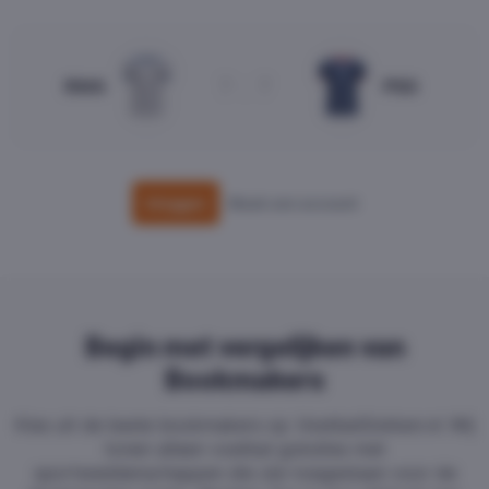
?
:
?
RMA
PSG
Inloggen
Maak een account
Begin met vergelijken van
Bookmakers
Kies uit de beste bookmakers op
VoetbalGokken.nl
. Wij
tonen alleen voetbal goksites met
sportweddenschappen die zijn toegestaan voor de