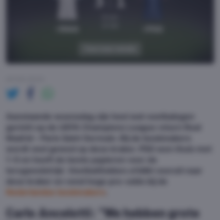
3
:
1
9 mrt
21:00
#
RMA
#
PSG
Toon meer details
ARTIKEL DELEN
Aanstaande woensdag zijn heel wat voetbalogen
gericht op de UEFA Champions League return Real
Madrid – Paris Saint Germain. Bij de bookmakers
wordt veel gewed op deze kraker. PSG won thuis met
1-0 en heeft de beste papieren voor de
terugwedstrijd.
VoetbalGokken.nl
blikt vooruit naar
deze kraker en vond hoge pre-odds bij de
Nederlandse bookmakers
.
Carlo Ancelotti: “We hebben grote