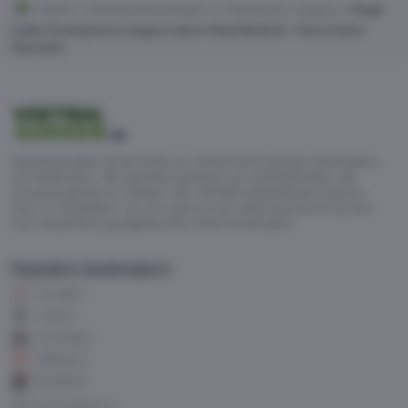
Home
Voorbeschouwingen
Champions League
Hoge
odds Champions League return Real Madrid – Paris Saint
Germain
Voetbalwedden bij de beste en meest betrouwbare bookmakers
van Nederland. Alle goksites getoond op VoetbalGokken zijn
uitvoerig getest en hebben een officiële Nederlandse licentie.
Door te vergelijken via ons speel je dus altijd beschermt bij een
voor Nederland goedgekeurde online bookmaker!
Populaire bookmakers
TonyBet
Unibet
LeoVegas
888sport
BetMGM
Alle bookmakers