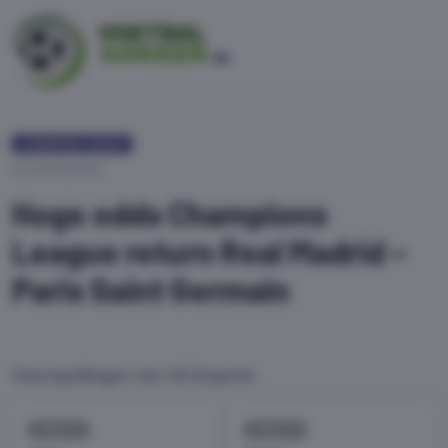
CHAMPIONS LEAGUE
07/03/2022
Hoge odds Champions
League return Real Madrid –
Paris Saint Germain
Voorspellingen van VG Experts
OVER 2.5
OVER 3.5