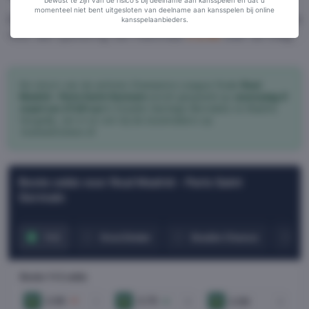
momenteel niet bent uitgesloten van deelname aan kansspelen bij online
Een overwinning van Real Madrid is in de pre-fase goed
kansspelaanbieders.
voor een quotering van maximaal
x 2.50
keer de inleg.
De return van de achtste Champions League finale
Real
Madrid – Paris Saint Germain
wordt gespeeld op
woensdag 9
maart om 21:00 uur
in Estadio Santiago Bernabéu te Madrid.
Vergelijk, zet in en win bij de bookmakers op
VoetbalGokken.nl
!
Beste odds voor Real Madrid - Paris Saint
Germain
1x2
Over/Under
Double Chance
Bo
Beste 1x2 odds
2.50
3.75
2.50
1
X
2