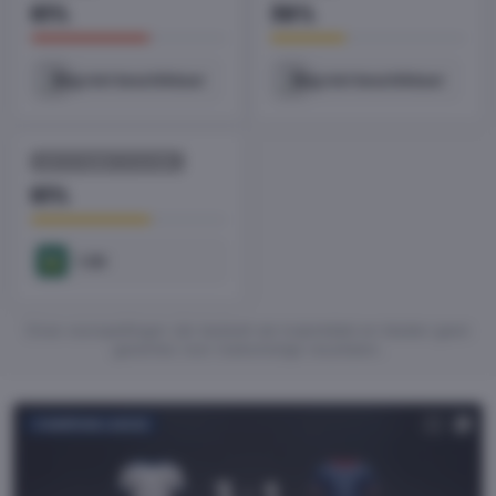
61%
38%
1
1
Nog niet beschikbaar
Nog niet beschikbaar
BOTH TEAMS TO SCORE
61%
1.50
Onze voorspellingen zijn bedoelt als hulpmiddel en bieden geen
garanties voor toekomstige resultaten.
CHAMPIONS LEAGUE