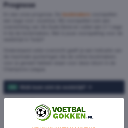
Prognose
En dan onze prognose. De
bookmakers
voorspellen
een zege voor Juventus. Wij voorspellen ook een
overwinning van
De Oude Dame
en vullen een 2-1 zege
in bij de bookmakers. Wat is jouw voorspelling voor de
wedstrijd in Turijn?
Onderstaand odds-overzicht geeft je een indicatie van
de maximale quoteringen die de online bookmakers
voor je gereed hebben staan voor deze return in de
Champions League.
Welk team wint de wedstrijd?
1X2
Beste 1x2 odds
Juventus
Gelijk
Villarreal
3.30
2.05
3.75
1
X
2