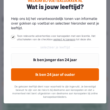
WELKOM BIJ VOETBALGOKKEN.NL
Toon alle odds
Wat is jouw leeftijd?
Quoteringen Juventus - Villarreal
Help ons bij het verantwoordelijk tonen van informatie
over gokken op voetbal en selecteer hieronder eerst je
De online bookmakers keren de hoogste pre-odds uit
leeftijd.
als Villarreal deze wedstrijd wint. Er staat een maximale
Toon relevante advertenties voor kansspelen met een licentie. Het
quotering van
x 4.20
keer de inleg voor je gereed als
uitschakelen van de checkbox
weigert je toegang
tot deze site.
de ploeg van trainer Emery wint van
Juve
.
selecteer je leeftijd
In het 1X2 spelsysteem wordt een quotering van
maximaal
x 3.40
keer de inleg uitgekeerd als het een
gelijkspel wordt in het AFAS Stadion.
Verwacht je dat De Ligt met Juventus wint? Dan kun je
bij de online bookmakers een quotering van maximaal
x
1.95
keer je speelbedrag scoren.
De gekozen leeftijd dient naar waarheid te zijn ingevuld. Je bevestigd
bewust te zijn van de risico's bij deelname aan kansspelen en dat u
momenteel niet bent uitgesloten van deelname aan kansspelen bij online
kansspelaanbieders.
De return van de achtste finales in de Champions League
Juventus FC – Villarreal CF
wordt gespeeld op
woensdag 16