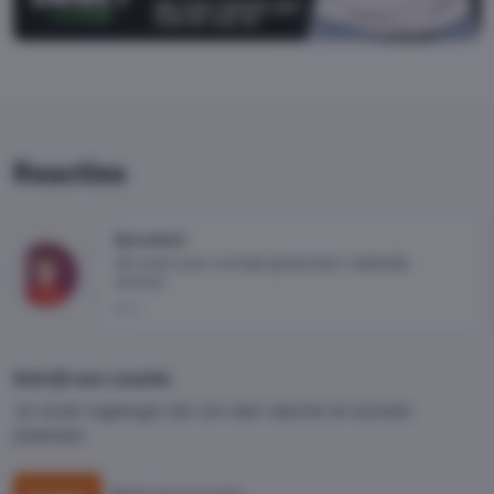
Reacties
Barcafan1
Dit moet juve normaal gesproken makkelijk
winnen
L
Schrijf een reactie
Je moet ingelogd zijn om een reactie te kunnen
plaatsen.