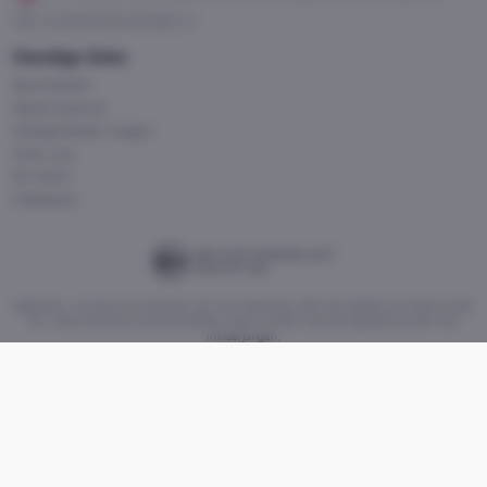
Ferencvaros
Alle voorbeschouwingen
Handige links
Kennisbank
Speel bewust
Veelgestelde vragen
Over ons
EK 2024
Helpdesk
Algemene- en bonusvoorwaarden zijn van toepassing. Wat kost gokken jou? Stop op tijd.
18+. Deze site bevat advertentielinks. Deze content mag niet gedeeld worden met
minderjarigen.
Gokverslaving? Zoek hulp!
Of bel direct: 0900 217 77 21