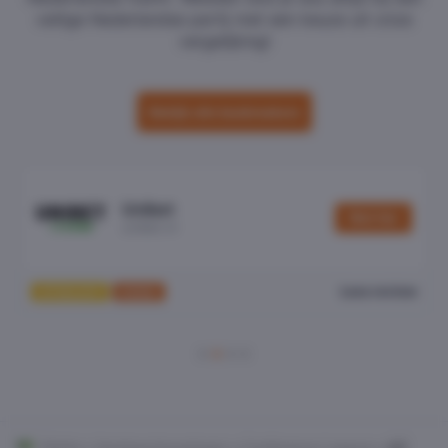
veilige Nederlandse partij met een keuze uit onze
vergelijking!
Bekijk alle bookmakers
LeoVegas
Wed hier
leovegas.nl
Lees review
UITGELICHT
BONUS
Home
Voorbeschouwingen
Conference League
AZ