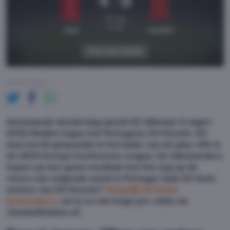
4
:
0
18 aug
21:00
#
AZ
#
GVFC
Toon meer details
ARTIKEL DELEN
Aanstaande donderdag speelt AZ Alkmaar in eigen
AFAS Stadion tegen het Portugese Gil Vicente. Dit
duel wordt gespeelde in het kader van de play-offs in
de UEFA Europa Conference League. De Alkmaarders
hopen op een goed resultaat met het oog op de
return van volgende week in Portugal. Gaat AZ thuis
winnen van Gil Vicente?
Vergelijk de beste
bookmakers
, zet in en win hoge pre-odds via
VoetbalGokken.nl
!