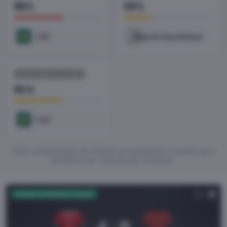
55%
33%
1
1.80
Nog niet beschikbaar
BOTH TEAMS TO SCORE
54%
2.20
Onze voorspellingen zijn bedoelt als hulpmiddel en bieden geen
garanties voor toekomstige resultaten.
EUROPA CONFERENCE LEAGUE