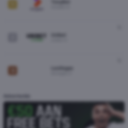
TonyBet
1
tonybet.nl
Unibet
2
unibet.nl
LeoVegas
3
leovegas.nl
Advertentie