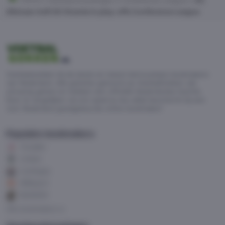
Alkmaar treft Gil Vicente in play-offs Conference League
Voetbalwedden bij de beste en meest betrouwbare bookmakers
van Nederland. Alle goksites getoond op VoetbalGokken zijn
uitvoerig getest en hebben een officiële Nederlandse licentie.
Door te vergelijken via ons speel je dus altijd beschermt bij een
voor Nederland goedgekeurde online bookmaker!
Populaire bookmakers
TonyBet
Unibet
LeoVegas
888sport
BetMGM
Alle bookmakers