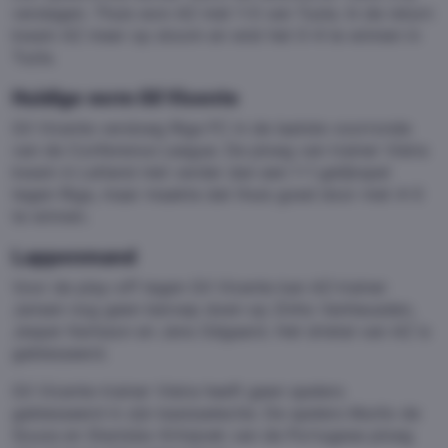
verslagen. Thuis won AZ met 1-0 van Tuzla. In de return
kwam AZ meer op stoom en wist het 0-4 te winnen in
Tuzla.
Huidige vorm Gil Vicente
Gil Vicente versloeg Riga FC in de laatste voorronde
van de Conference League. De ploeg van trainer Vieira
kwam in Letland niet verder dan een 1-1 gelijkspel
tegen Riga, maar maakte dat thuis goed door met 4-0
te winnen.
Lappenmand
Voor de play-off tegen Gil Vicente kan AZ-trainer
Jansen nog geen beroep doen op Zinho Vanheusden,
Jesper Karlsson en Jens Odgaard. Het drietal van AZ is
geblesseerd.
Gil Vicente-trainer Vieira heeft geen spelers
geblesseerd in zijn basisselectie. De spelers Murilo de
Souza en Stanislav Kritsjoek van de Portugese ploeg