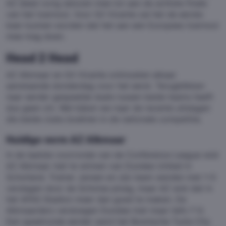
AZ deed vorig seizoen mee tot aan de achtste finale
van het toernooi. Voor Gil Vicente zal het de eerste
keer kunnen worden dat het aan een Europees toernooi
mee mag doen.
Head 2 Head
AZ Alkmaar en Gil Vicente ontmoeten elkaar
aanstaande donderdag voor het eerst. Terugblikken
naar eerder gespeelde duels tussen beide teams heeft
dus geen zin. Wel kijken we naar de recente uitslagen
die beide clubs boekten in de nationale competitie.
Huidige vorm AZ Alkmaar
In de laatste voorronde van de Conference League wist
AZ Alkmaar niet te winnen van Dundee United in
Schotland. Trainer Jansen en zijn team werden met 1-0
verslagen door de Schotse ploeg, maar AZ wist dat in
het AFAS Stadion meer dan goed te maken. De
Alkmaarders versloegen Dundee met maar liefs 7-0.
Een speelronde eerder werd het Bosnische Tuzla City