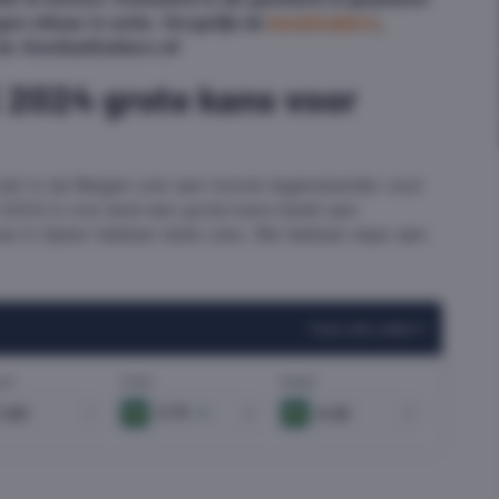
en elkaar in actie. Vergelijk de
bookmakers
,
via
VoetbalGokken.nl
!
K 2024 grote kans voor
iet in de Belgen ook een mooie tegenstander voor
n 2024 in ons land een grote kans biedt aan
we in Qatar hebben laten zien. We hebben daar een
Toon alle odds
and
Gelijk
België
3.75
1.80
4.20
1
X
2