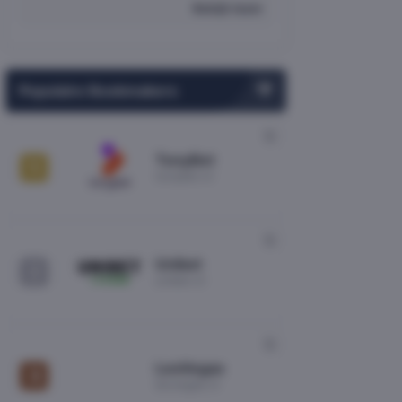
Bekijk team
Populaire Bookmakers
TonyBet
1
tonybet.nl
Unibet
2
unibet.nl
LeoVegas
3
leovegas.nl