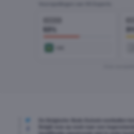
Voorspellingen van VG Experts
OVER 2.5
OVE
53%
31
1.62
Onze voorspelli
ARTIKEL DELEN
De Belgische
Rode Duivels
voetballen k
België was op zoek naar een tegenstand
kwalificatie speelronde niet in actie hoef