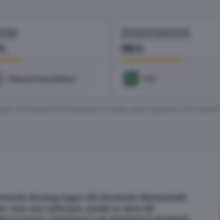
R 3.5
BOTH TEAMS TO SCORE
%
55%
1
Nog niet beschikbaar
1.62
ngen zijn bedoelt als hulpmiddel en bieden geen garanties voor toekoms
omende dinsdag tegen
Die Deutsche Mannschaft
.
er voor een oefenpot, omdat ze deze EK
de te komen. Duitsland is als gastland al geplaatst