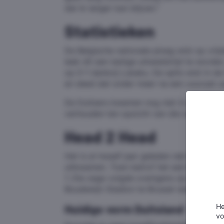
dat ik langer kan blijven.”
Statistieken
De Belgische nationale ploeg wist op vr
leek dit een lastige uitwedstrijd te word
op 0-1 dankzij Lukaku. De spits wist in d
en deed dat onder meer na een voorzet va
De Duitsers kwamen nog niet in actie. Zi
verhouden ten opzicht van die van de Bel
Head 2 Head
Het is al twaalf jaar geleden dat Duitslan
uitkwamen. Toen betrof het een EK kwalif
1. Die zege volgde overigens op een 0-1 o
Boudewijn Stadion te Brussel werd behaal
Huidige vorm Duitsland
He
vo