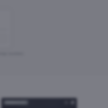
tige resultaten.
VRIENDSCH. INT.