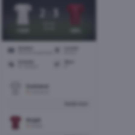
2
:
3
28 mrt
20:45
#
GER
#
BEL
Stadion
Locatie
RheinEnergieStadion
Keulen
Scheids
Weer
W. Delajod
6°
Duitsland
Duitsland
Bekijk team
België
België