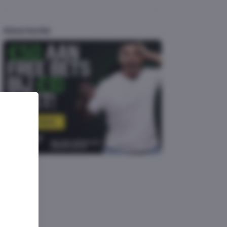
Advertentie