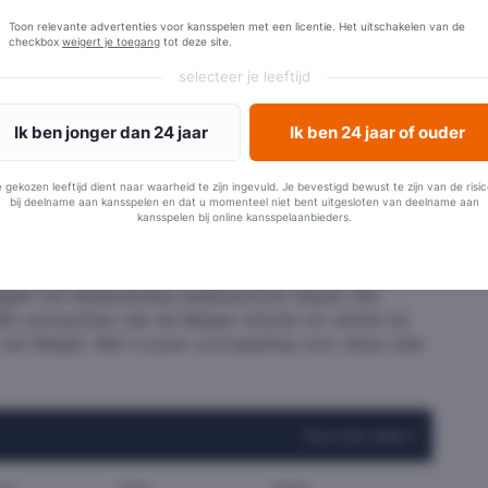
gespeeld hoeven te worden door de Duitsers is de
atste interland geweest waarin de Duitse nationale
Toon relevante advertenties voor kansspelen met een licentie. Het uitschakelen van de
checkbox
weigert je toegang
tot deze site.
 gewonnen, maar dat was achteraf niet voldoende
selecteer je leeftijd
catiereeks met een knappe 0-3 zege op Zweden.
koploper in Groep F. Oostenrijk staat dankzij een 1-
 gekozen leeftijd dient naar waarheid te zijn ingevuld. Je bevestigd bewust te zijn van de risic
oven de Belgische ploeg.
bij deelname aan kansspelen en dat u momenteel niet bent uitgesloten van deelname aan
kansspelen bij online kansspelaanbieders.
België? De Nederlandse wedkantoren wijzen
Die
 Wij verwachten dat de Belgen winnen en zetten bij
van België. Wat is jouw voorspelling voor deze zeer
Toon alle odds
and
Gelijk
België