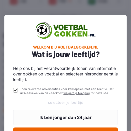
7.50
1.18
17.00
1
X
2
Toon alle odds
Quoteringen PSV Eindhoven – RKC
Waalwijk
WELKOM BIJ VOETBALGOKKEN.NL
Wat is jouw leeftijd?
De quoteringen voor de wedstrijd van PSV tegen RKC
krijgt hoge pre-odds mee van de bookmakers. De
hoogste odd kun je vinden bij een zege van de ploeg
Help ons bij het verantwoordelijk tonen van informatie
uit Waalwijk. In het 1X2 spelsysteem staat een
over gokken op voetbal en selecteer hieronder eerst je
leeftijd.
quotering van
x 19.00
keer de inleg voor je ingedeeld
als RKC drie punten pakt in Eindhoven.
Toon relevante advertenties voor kansspelen met een licentie. Het
uitschakelen van de checkbox
weigert je toegang
tot deze site.
Bij de bookmakers is een gelijkspel is ook een hoge
selecteer je leeftijd
quotering waard. Maximaal valt er een uitkering van
x
9.00
keer je speelbedrag te scoren als de teams de
punten delen.
Op een overwinning van PSV wordt het meest gewed.