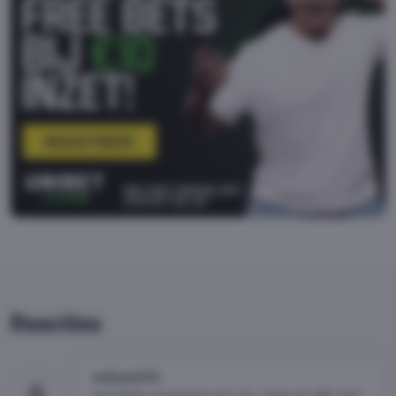
Reacties
wollywolt12
wel lekker quotering voor rkc, maar psv lijkt veel