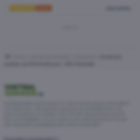
Lees review
UITGELICHT
BONUS
Home
Voorbeschouwingen
Eredivisie
Eredivisie
wedden op PSV Eindhoven – RKC Waalwijk
Voetbalwedden bij de beste en meest betrouwbare bookmakers
van Nederland. Alle goksites getoond op VoetbalGokken zijn
uitvoerig getest en hebben een officiële Nederlandse licentie.
Door te vergelijken via ons speel je dus altijd beschermt bij een
voor Nederland goedgekeurde online bookmaker!