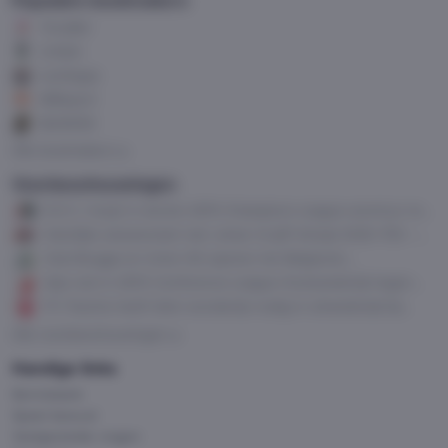
Populaire bookmakers
TonyBet
Unibet
LeoVegas
888sport
BetMGM
Alle bookmakers
Voorbeschouwingen
N.E.C. hoopt in eerste UEFA Champions League avontuur te
stunten
Heerlijke seizoenstart met Johan Cruijff Schaal 2026: PSV -
AZ
Club Brugge en Union SG openen het Belgische
voetbalseizoen met de Supercup
Ajax ook in UEFA Conference League thuiswedstrijd tegen
Vojvodina favoriet
FC Twente heeft klein wondertje nodig in uitwedstrijd bij
Ferencvaros
Alle voorbeschouwingen
Handige links
Kennisbank
Speel bewust
Veelgestelde vragen