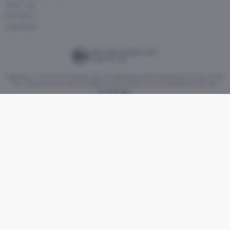
Over ons
EK 2024
Helpdesk
Algemene- en bonusvoorwaarden zijn van toepassing. Wat kost gokken jou? Stop op tijd.
18+. Deze site bevat advertentielinks. Deze content mag niet gedeeld worden met
minderjarigen.
Gokverslaving? Zoek hulp!
Of bel direct: 0900 217 77 21
© Copyright 2012 - 2026 VoetbalGokken™
Privacy Policy
Algemene voorwaarden
VOLG ONS