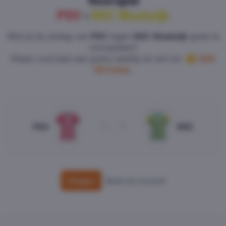
PSV
-
RKC Waalwijk
Wist jij de uitslag van
PSV
tegen
RKC Waalwijk
goed te
voorspellen?
Plaats voortaan een gratis wedtip en win tot
300
VG Coins
.
?
:
?
PSV
RKC
Inloggen
Maak een account