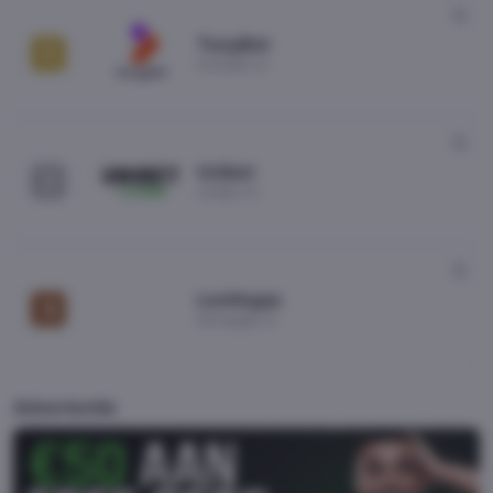
TonyBet
1
tonybet.nl
Unibet
2
unibet.nl
LeoVegas
3
leovegas.nl
Advertentie