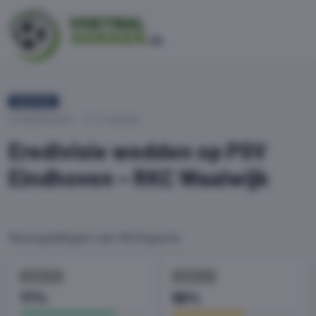
EREDIVISIE
08/04/2022
2 reacties
Eredivisie wedden op PSV
Eindhoven – RKC Waalwijk
Voorspellingen van VG Experts
OVER 2.5
OVER 3.5
77%
58%